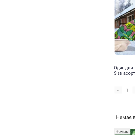
Одяг для
S (в асорт
-
Немає 
Немає