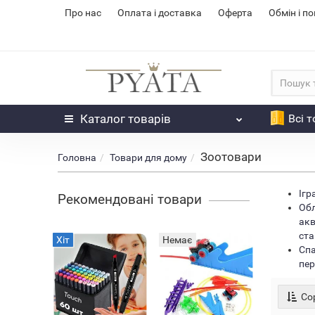
Про нас
Оплата і доставка
Оферта
Обмін і п
Каталог
товарів
Всі 
Зоотовари
Головна
Товари для дому
Ігр
Рекомендовані товари
Обл
акв
ста
Хіт
Немає
Хіт
Спа
пер
Сор