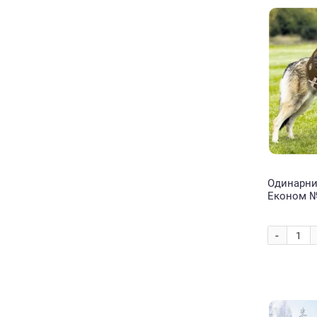
Одинарни
Економ №
брезентов
довжина 3
-