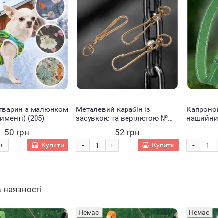
 тварин з малюнком
Металевий карабін із
Капроно
именті) (205)
засувкою та вертлюгою №
нашийни
166 (100 мм) (2021)
25мм до
50 грн
52 грн
Зелений 
-
-
Купити
Купити
+
+
в наявності
Немає
Немає