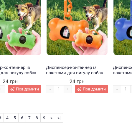
-контейнер із
Диспенсер-контейнер із
Диспенсе
для вигулу собак
пакетами для вигулу собак
пакетами
лений
DG-19 Помаранчевий
DG-19 Си
24 грн
24 грн
-
-
Повідомити
Повідомити
+
+
3
4
5
6
7
8
9
>
>|