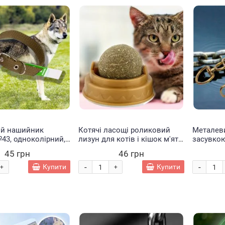
й нашийник
Котячі ласощі роликовий
Металеви
43, одноколірний,
лизун для котів і кішок м'ята
засувко
ий (25 мм -
(626/VEN156)
164 (65 м
45 грн
46 грн
9 см) (2021)
-
-
Купити
Купити
+
+