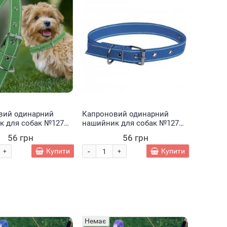
вий одинарний
Капроновий одинарний
к для собак №127
нашийник для собак №127
вжина-44 см
25мм довжина-44 см Синій
56 грн
56 грн
(2021)
(2021)
-
Купити
Купити
+
+
Немає