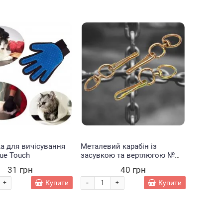
а для вичісування
Металевий карабін із
rue Touch
засувкою та вертлюгою №
163 (55 мм) (2021)
31 грн
40 грн
-
Купити
Купити
+
+