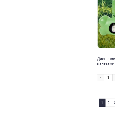
Диспенсер
пакетами 
DG-19 Зе
-
1
2