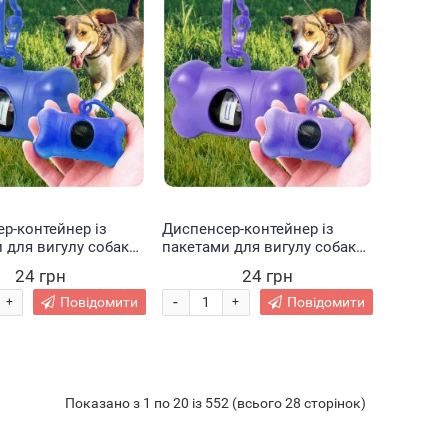
р-контейнер із
Диспенсер-контейнер із
 для вигулу собак
пакетами для вигулу собак
ній
DG-19 Фіолетовий
24 грн
24 грн
-
Повідомити
Повідомити
+
+
Показано з 1 по 20 із 552 (всього 28 сторінок)