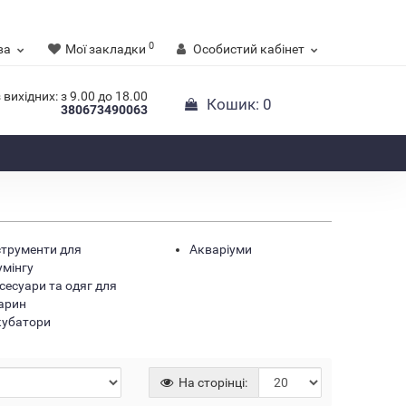
0
ва
Мої закладки
Особистий кабінет
 вихідних: з 9.00 до 18.00
Кошик
: 0
380673490063
струменти для
Акваріуми
умінгу
сесуари та одяг для
арин
Немає
кубатори
На сторінці: