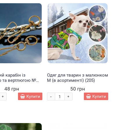
й карабін із
Одяг для тварин з малюнком
ю та вертлюгою №
M (в асортименті) (205)
м) (2021)
48 грн
50 грн
-
Купити
Купити
+
+