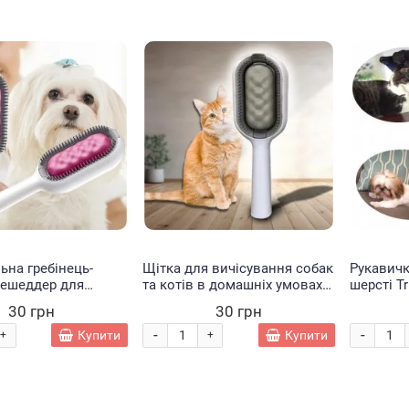
ьна гребінець-
Щітка для вичісування собак
Рукавичк
дешеддер для
та котів в домашніх умовах
шерсті T
бак та котів для
LY-364 сірий
30 грн
30 грн
ня вовни LY-364
05/2661)
-
-
Купити
Купити
+
+