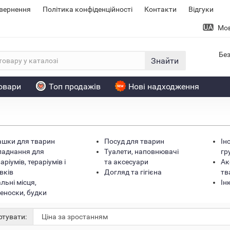
овернення
Політика конфіденційності
Контакти
Відгуки
Мо
Без
Знайти
товари
Топ продажів
Нові надходження
ашки для тварин
Посуд для тварин
Ін
аднання для
Туалети, наповнювачі
гр
аріумів, тераріумів і
та аксесуари
Ак
вків
Догляд та гігієна
тв
Хіт
льні місця,
Ін
еноски, будки
тувати: