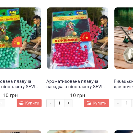
ована плавуча
Ароматизована плавуча
Рибацьки
 пінопласту SEVI
насадка з пінопласту SEVI
дзвіноче
ії
fishing Полуниця
прищепц
10 грн
10 грн
-
-
Купити
Купити
+
+