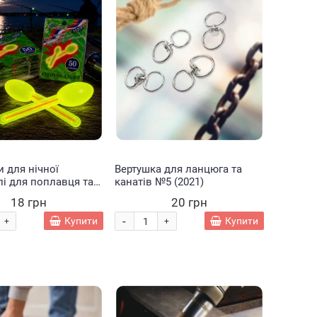
и для нічної
Вертушка для ланцюга та
і для поплавця та
канатів №5 (2021)
 SMS Glow Stick
18 грн
20 грн
 (988)
-
Купити
Купити
+
+