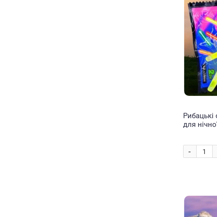
Рибацькі 
для нічно
Lightstic
-