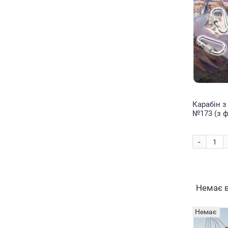
Карабін 
№173 (з 
(2021)
-
Немає 
Немає