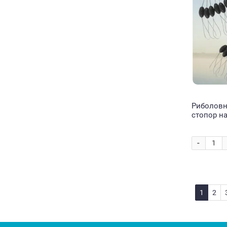
Риболовн
стопор на
риболовл
3 шт S
-
1
2