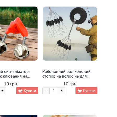
й сигналізатор-
Риболовний силіконовий
к клювання на
стопор на волосінь для
і Червоний
риболовлі, форма «Оливка»
10 грн
10 грн
3 шт L
-
Купити
Купити
+
+