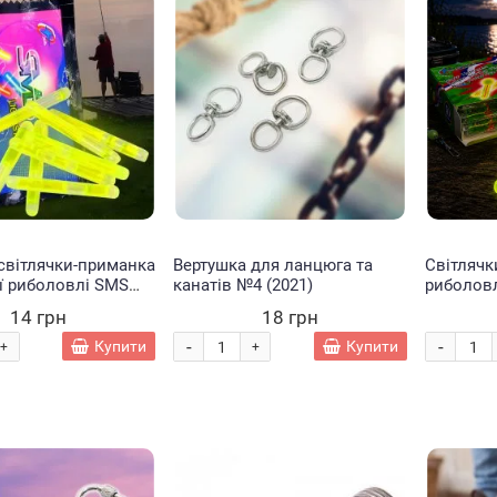
світлячки-приманка
Вертушка для ланцюга та
Світлячк
ї риболовлі SMS
канатів №4 (2021)
риболовл
k 4.5x38 мм 2шт
вудилища
14 грн
18 грн
4,5×38 мм
-
-
Купити
Купити
+
+