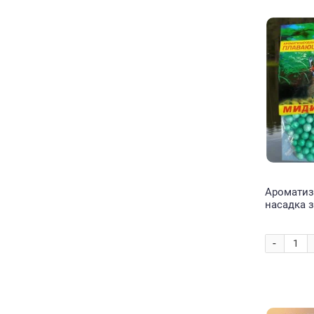
Ароматиз
насадка з
fishing Мід
-