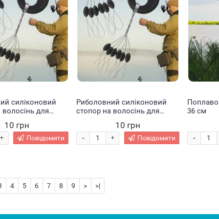
ий силіконовий
Риболовний силіконовий
Поплавок 
 волосінь для
стопор на волосінь для
36 см
і, форма «Оливка»
риболовлі, форма «Оливка»
10 грн
10 грн
3 шт М
-
-
Повідомити
Повідомити
+
+
3
4
5
6
7
8
9
>
>|