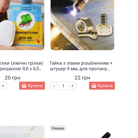
лки (хімічні грілки)
Гайка з лівим різьбленням +
дноразові 8,8 х 6,5
штуцер 9 мм, для пропану
 до 8 годин (SAF)
1044 (JS)
20 грн
22 грн
-
Купити
Купити
+
+
Немає