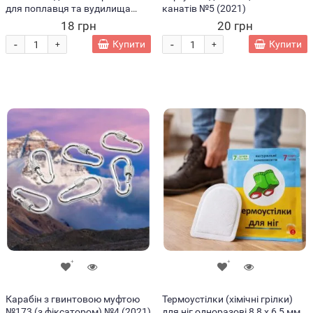
для поплавця та вудилища
канатів №5 (2021)
SMS Glow Stick 4,5×38 мм (988)
18 грн
20 грн
-
-
Купити
Купити
+
+
Карабін з гвинтовою муфтою
Термоустілки (хімічні грілки)
№173 (з фіксатором) №4 (2021)
для ніг одноразові 8,8 х 6,5 мм,