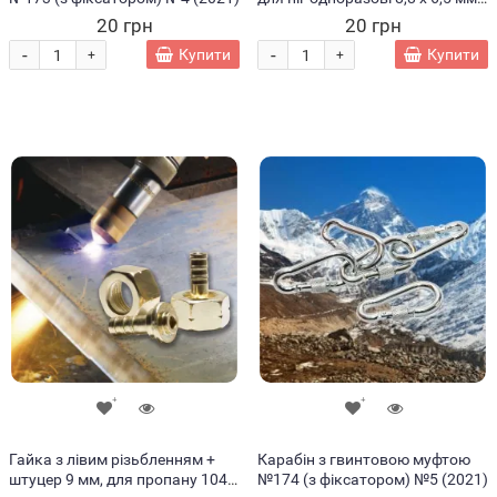
дія - до 8 годин (SAF)
20 грн
20 грн
-
-
Купити
Купити
+
+
Гайка з лівим різьбленням +
Карабін з гвинтовою муфтою
штуцер 9 мм, для пропану 1044
№174 (з фіксатором) №5 (2021)