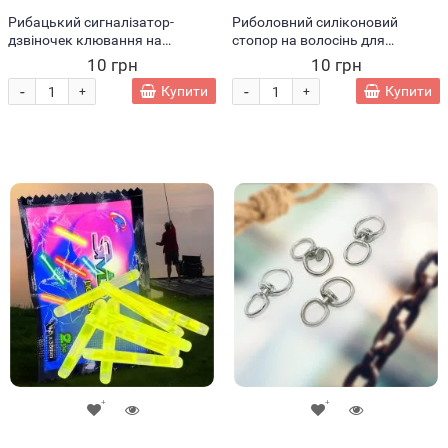
Рибацький сигналізатор-
Риболовний силіконовий
дзвіночек клювання на
стопор на волосінь для
прищепці Червоний
риболовлі, форма «Оливка» 3
10 грн
10 грн
шт L
-
-
Купити
Купити
+
+