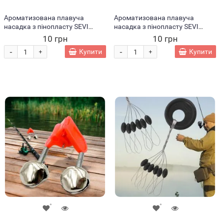
Ароматизована плавуча
Ароматизована плавуча
насадка з пінопласту SEVI
насадка з пінопласту SEVI
fishing Мідії
fishing Полуниця
10 грн
10 грн
-
-
Купити
Купити
+
+