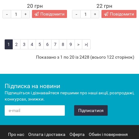
20 грн
22 грн
-
-
Повідомити
Повідомити
+
+
1
2
3
4
5
6
7
8
9
>
>|
Показано з 1 по 20 із 2428 (всього 122 сторінок)
Підписка на новини
Підпишіться і дізнавайтеся першими про наші акції, розпродажі,
конкурсах, знижки.
Підписатися
Про нас
Оплата і доставка
Оферта
Обмін і повернення