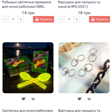
Рибацькі світлячки-приманка
Вертушка для ланцюга та
для нічної риболовлі SMS
канатів №4 (2021)
Lightstick 4.5x38 мм 2шт
14 грн
18 грн
-
-
Купити
Купити
+
+
Світлячки для нічної риболовлі
Вертушка для ланцюга та