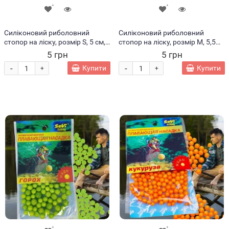
Силіконовий риболовний
Силіконовий риболовний
стопор на ліску, розмір S, 5 см,
стопор на ліску, розмір М, 5,5
Жовтий
см, Жовтий
5 грн
5 грн
-
-
Купити
Купити
+
+