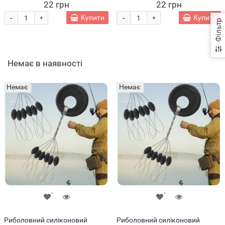
(JS)
22 грн
22 грн
-
-
Купити
Купити
+
+
Фільтр
Немає в наявності
Немає
Немає
Риболовний силіконовий
Риболовний силіконовий