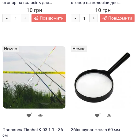
стопор на волосінь для
стопор на волосінь для
риболовлі, форма «Оливка» 3
риболовлі, форма «Оливка» 3
10 грн
10 грн
шт S
шт М
-
-
Повідомити
Повідомити
+
+
Немає
Немає
Поплавок Tianhai К-03 1.1 г 36
Збільшуване скло 60 мм
см