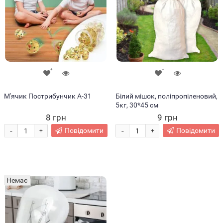
М'ячик Пострибунчик А-31
Білий мішок, поліпропіленовий,
5кг, 30*45 см
8 грн
9 грн
-
-
Повідомити
Повідомити
+
+
Немає