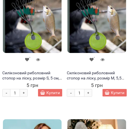
Силіконовий риболовний
Силіконовий риболовний
стопор на ліску, розмір S, 5 см,
стопор на ліску, розмір М, 5,5
Жовтий
см, Жовтий
5 грн
5 грн
-
-
Купити
Купити
+
+