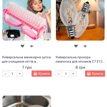
Універсальна манікюрна щітка
Універсальна прозора
для очищення нігтів в
лампочка для нічників C7 E12
асортименті
10W (YAB)
7 грн
8 грн
-
-
Купити
Купити
+
+