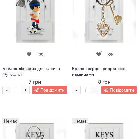
Брелок-ліхтарик для ключів
Брелок серце прикрашене
Футболіст
камінцями
7 грн
8 грн
-
-
Повідомити
Повідомити
+
+
Немає
Немає