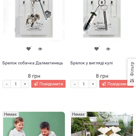
Брелок собачка Далматинець
Брелок у вигляді кулі
Фільтр
8 грн
8 грн
-
-
Повідомити
Повідомити
+
+
Немає
Немає