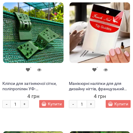
Кліпси для затіняючої сітки,
Манікюрні наліпки для для
поліпропілен УФ-
дизайну нігтів, французький
стабілізований, затискачі для
манікюр
4 грн
4 грн
кріплення сітки стяжками/
-
-
Купити
Купити
+
+
шнуром 71×33 мм 1 шт