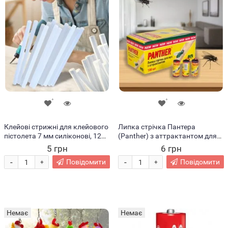
Клейові стрижні для клейового
Липка стрічка Пантера
пістолета 7 мм силіконові, 12
(Panther) з аттрактантом для
шт.
лову мух
5 грн
6 грн
-
-
Повідомити
Повідомити
+
+
Немає
Немає