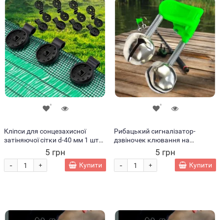
Кліпси для сонцезахисної
Рибацький сигналізатор-
затіняючої сітки d-40 мм 1 шт
дзвіночек клювання на
Чорний
прищепці Зелений
5 грн
5 грн
-
-
Купити
Купити
+
+