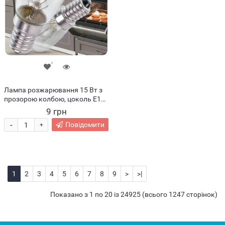
Лампа розжарювання 15 Вт з
прозорою колбою, цоколь E14,
тепле світло 2700K, 220V (ЖЯ)
9 грн
-
Повідомити
+
1
2
3
4
5
6
7
8
9
>
>|
Показано з 1 по 20 із 24925 (всього 1247 сторінок)