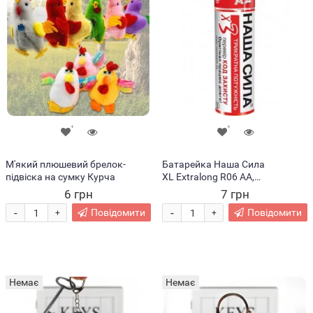
М'який плюшевий брелок-
Батарейка Наша Сила
підвіска на сумку Курча
XL Extralong R06 AA,
пальчикова (15/30)
6 грн
7 грн
-
-
Повідомити
Повідомити
+
+
Немає
Немає