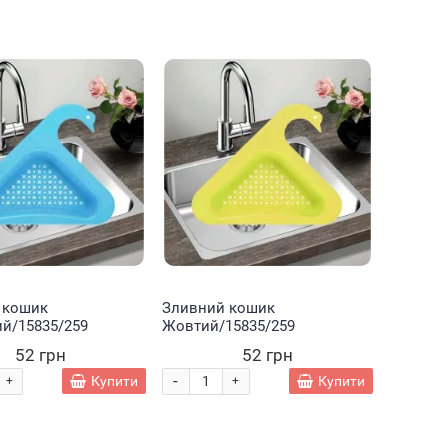
Немає
Хіт
 кошик
Зливний кошик
й/15835/259
Жовтий/15835/259
52 грн
52 грн
-
Купити
Купити
+
+
Набір
Набір