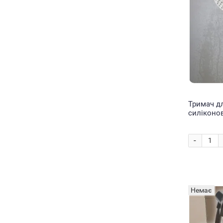
Тримач д
силіконо
SHOWER S
-
Немає