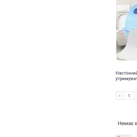
Настінни
утримувач
паперу і
Блакитни
-
Немає 