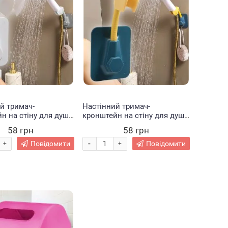
й тримач-
Настінний тримач-
н на стіну для душу
кронштейн на стіну для душу
older Білий
Shower Holder Синій з
58 грн
58 грн
жовтим
-
Повідомити
Повідомити
+
+