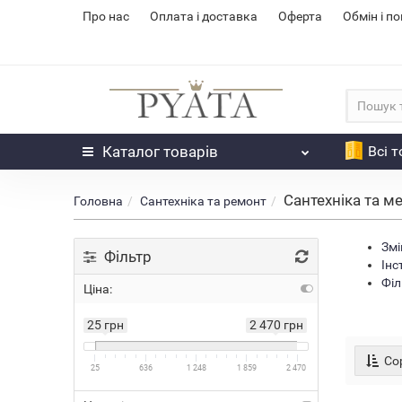
Про нас
Оплата і доставка
Оферта
Обмін і п
Каталог
товарів
Всі 
Сантехніка та ме
Головна
Сантехніка та ремонт
Змі
Фільтр
Інс
Філ
Ціна:
25 грн
2 470 грн
Сор
25
636
1 248
1 859
2 470