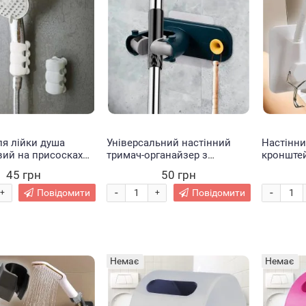
ля лійки душа
Універсальний настінний
Настінни
вий на присосках
тримач-органайзер з
кронштей
UCKER Білий
липучкою для швабр і щіток
Shower H
45 грн
50 грн
Зелений (205/1293)
-
-
Повідомити
Повідомити
+
+
Немає
Немає