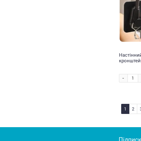
Настінни
кронштейн
Shower H
-
1
2
Підписк