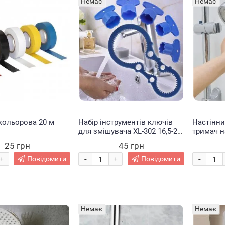
Немає
Немає
кольорова 20 м
Набір інструментів ключів
Настінн
для змішувача XL-302 16,5-24
тримач н
мм (205)
душової 
25 грн
45 грн
SHOWER 
-
-
Повідомити
Повідомити
+
+
Немає
Немає