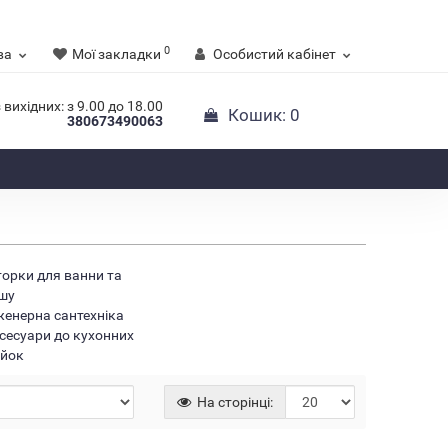
0
ва
Мої закладки
Особистий кабінет
 вихідних: з 9.00 до 18.00
Кошик
: 0
380673490063
орки для ванни та
шу
женерна сантехніка
сесуари до кухонних
йок
На сторінці: