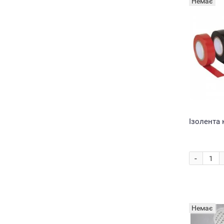
Немає
Ізолента 
-
Немає