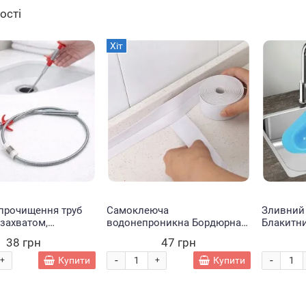
ності
Хіт
Хіт
Хіт
 прочищення труб
Самоклеюча
Зливний
 захватом,
водонепроникна Бордюрна
Блакитни
ний трос для
стрічка Waterproof Tap
38 грн
47 грн
ії раковини ванни
0,022х3,2 м (225)
-
-
Купити
Купити
+
+
ий трек
Набір
Кільцева
Набір