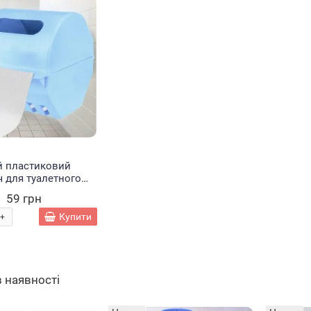
й пластиковий
 для туалетного
з кришкою
59 грн
й (DRK)
Купити
+
в наявності