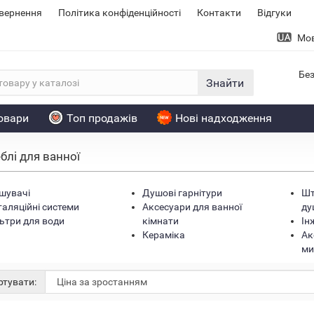
овернення
Політика конфіденційності
Контакти
Відгуки
Мо
Без
Знайти
товари
Топ продажів
Нові надходження
блі для ванної
шувачі
Душові гарнітури
Шт
таляційні системи
Аксесуари для ванної
ду
ьтри для води
кімнати
Ін
Керамiка
Ак
ми
тувати: