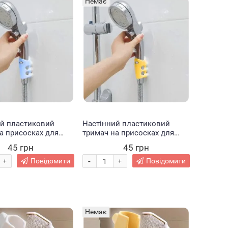
Немає
ий пластиковий
Настінний пластиковий
а присосках для
тримач на присосках для
насадки лійки душа
душової насадки лійки душа
45 грн
45 грн
SUCKER Блакитний
SHOWER SUCKER Жовтий
-
Повідомити
Повідомити
+
+
Немає