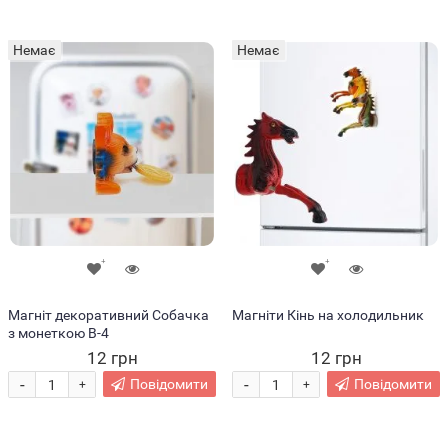
Немає
Немає
Магніт декоративний Собачка
Магніти Кінь на холодильник
з монеткою B-4
12 грн
12 грн
-
-
Повідомити
Повідомити
+
+