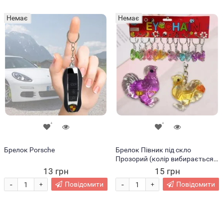
Немає
Немає
Брелок Porsche
Брелок Півник під скло
Прозорий (колір вибирається
випадково)
13 грн
15 грн
-
-
Повідомити
Повідомити
+
+