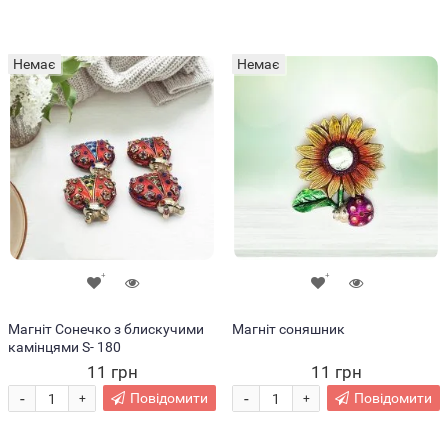
Немає
Немає
Магніт Сонечко з блискучими
Магніт соняшник
камінцями S- 180
11 грн
11 грн
-
-
Повідомити
Повідомити
+
+