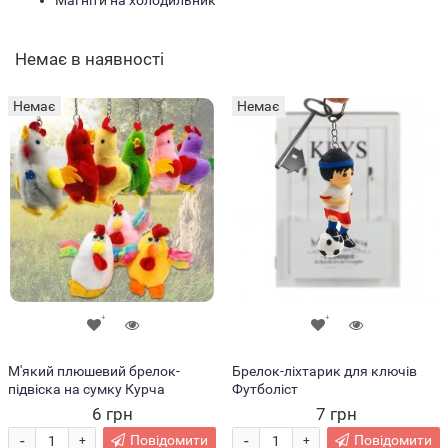
Магніти на холодильник
Немає в наявності
Немає
Немає
М'який плюшевий брелок-
Брелок-ліхтарик для ключів
підвіска на сумку Курча
Футболіст
6 грн
7 грн
-
-
Повідомити
Повідомити
+
+