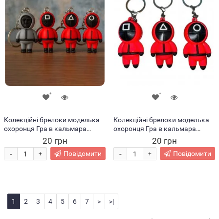
Колекційні брелоки моделька
Колекційні брелоки моделька
охоронця Гра в кальмара
охоронця Гра в кальмара
58х30 мм (12)
58х31 мм (12)
20 грн
20 грн
-
-
Повідомити
Повідомити
+
+
1
2
3
4
5
6
7
>
>|