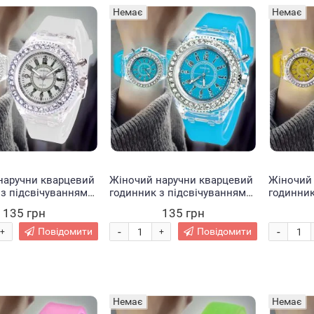
Немає
Немає
наручни кварцевий
Жіночий наручни кварцевий
Жіночий
з підсвічуванням
годинник з підсвічуванням
годинник
лий (237)
EL-517 Блакитний (237)
EL-517 Ж
135 грн
135 грн
-
-
Повідомити
Повідомити
+
+
Немає
Немає