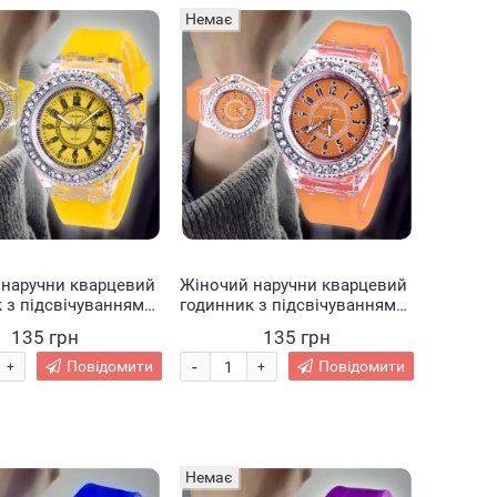
Немає
 наручни кварцевий
Жіночий наручни кварцевий
 з підсвічуванням
годинник з підсвічуванням
овтий (237)
EL-517 Помаранчевий (237)
135 грн
135 грн
-
Повідомити
Повідомити
+
+
Немає