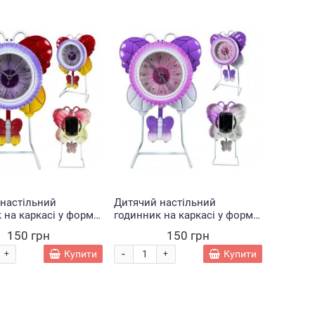
Хіт
настільний
Дитячий настільний
 на каркасі у формі
годинник на каркасі у формі
 LM77-7300,
метелика LM77-7301,
150 грн
150 грн
льоровий (AHMD)
Бузковий (AHMD)
-
Купити
Купити
+
+
узковий
Набір
Мотузковий трек
Набір