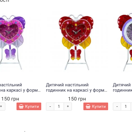
ності
Немає
Немає
Немає
настільний
Дитячий настільний
Дитячий 
на каркасі у формі
годинник на каркасі у формі
годинник
Clock LM77-7300
метелика Clock LM77-7300
метелика
150 грн
150 грн
(AHMD)
Червоний (AHMD)
Різноко
-
-
Купити
Купити
+
+
Трек
Набір
Трек мот