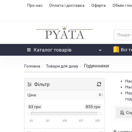
Про нас
Оплата і доставка
Оферта
Обмін і п
Каталог
товарів
Всі 
Годинники
Головна
Товари для дому
Нас
Фільтр
Нас
Нар
Ціна:
год
63 грн
855 грн
Сор
63
261
459
657
855