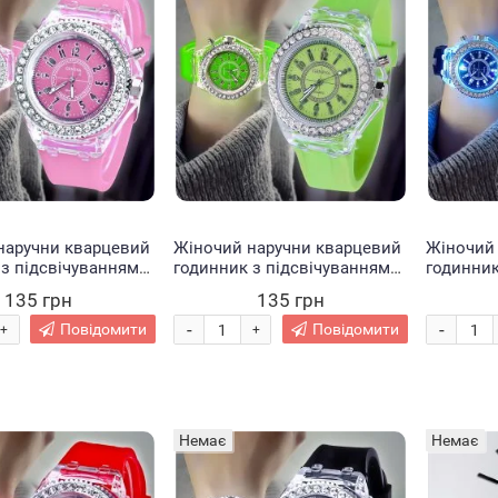
наручни кварцевий
Жіночий наручни кварцевий
Жіночий
з підсвічуванням
годинник з підсвічуванням
годинник
жевий (237)
EL-517 Салатовий (237)
EL-517 Си
135 грн
135 грн
-
-
Повідомити
Повідомити
+
+
Немає
Немає