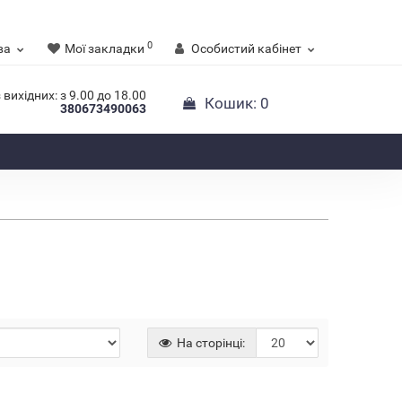
0
ва
Мої закладки
Особистий кабінет
 вихідних: з 9.00 до 18.00
Кошик
: 0
380673490063
На сторінці: