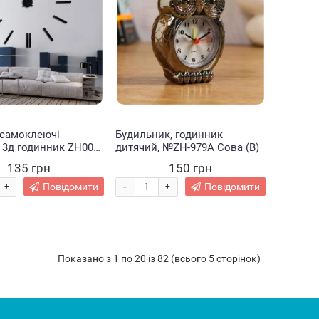
 самоклеючі
Будильник, годинник
 3д годинник ZH003
дитячий, №ZH-979A Сова (В)
 DIY Clock Чорні (В)
135 грн
150 грн
-
Повідомити
Повідомити
+
+
Показано з 1 по 20 із 82 (всього 5 сторінок)