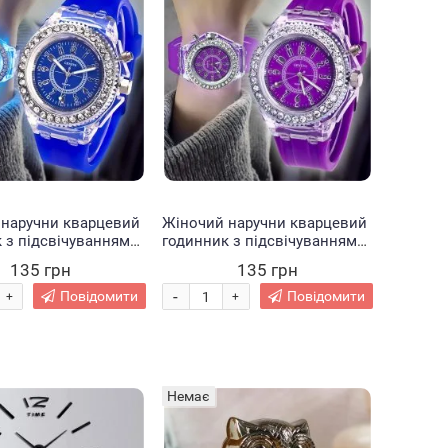
 наручни кварцевий
Жіночий наручни кварцевий
 з підсвічуванням
годинник з підсвічуванням
ній (237)
EL-517 Фіолетовий (237)
135 грн
135 грн
-
Повідомити
Повідомити
+
+
Немає