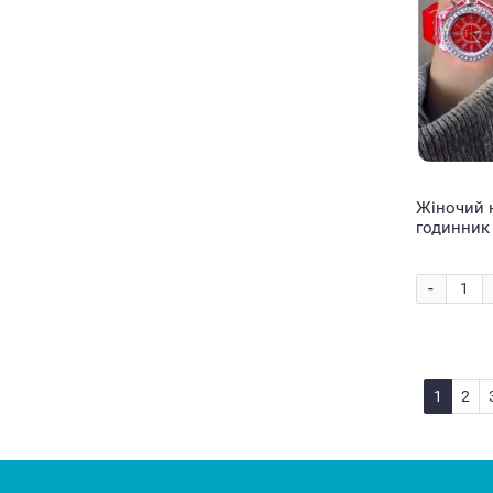
Жіночий 
годинник 
EL-517 Че
-
1
2