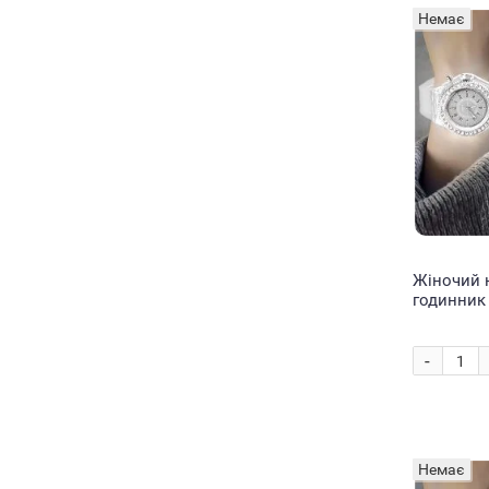
Немає
Жіночий 
годинник 
EL-517 Бі
-
Немає