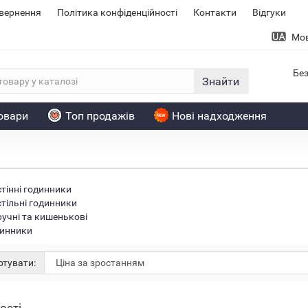
овернення
Політика конфіденційності
Контакти
Відгуки
Мо
Без
Знайти
товари
Топ продажів
Нові надходження
тінні годинники
тільні годинники
учні та кишенькові
инники
тувати: