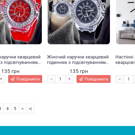
наручни кварцевий
Жіночий наручни кварцевий
Настінні
з підсвічуванням
годинник з підсвічуванням
кварцові
рвоний (237)
EL-517 Чорний (237)
без цифр
135 грн
135 грн
-
-
Повідомити
Повідомити
+
+
3
4
5
>
>|