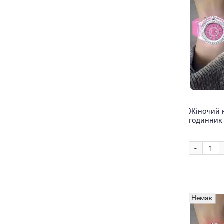
Жіночий 
годинник 
EL-517 Ро
-
Немає