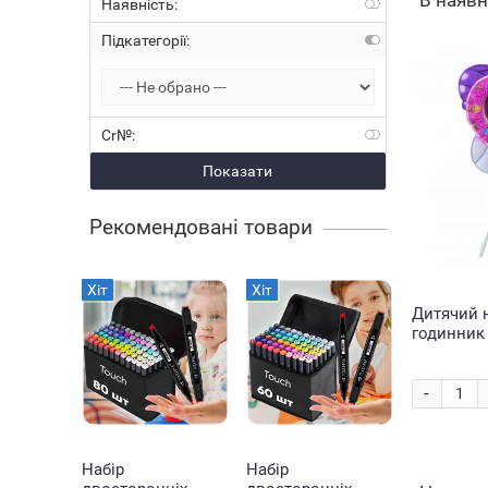
В наяв
Наявність:
Підкатегорії:
Cr№:
Показати
Рекомендовані товари
Хіт
Хіт
Дитячий 
годинник 
метелика 
Рожевий 
-
Набір
Набір
Кільцева