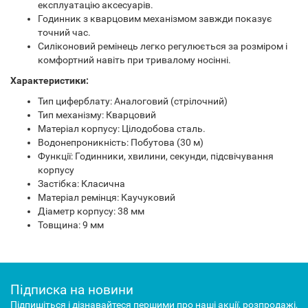
експлуатацію аксесуарів.
Годинник з кварцовим механізмом завжди показує
точний час.
Силіконовий ремінець легко регулюється за розміром і
комфортний навіть при тривалому носінні.
Характеристики:
Тип циферблату: Аналоговий (стрілочний)
Тип механізму: Кварцовий
Матеріал корпусу: Цілодобова сталь.
Водонепроникність: Побутова (30 м)
Функції: Годинники, хвилини, секунди, підсвічування
корпусу
Застібка: Класична
Матеріал ремінця: Каучуковий
Діаметр корпусу: 38 мм
Товщина: 9 мм
Підписка на новини
Підпишіться і дізнавайтеся першими про наші акції, розпродажі,