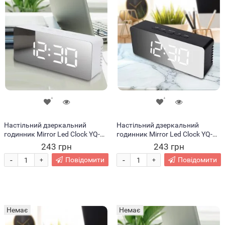
Настільний дзеркальний
Настільний дзеркальний
годинник Mirror Led Clock YQ-
годинник Mirror Led Clock YQ-
719 у стилі мінімал, Білий
719 у стилі мінімал, Білий
243 грн
243 грн
циферблат/Білий корпус
циферблат/Чорний корпус (B)
-
-
Повідомити
Повідомити
+
+
Немає
Немає