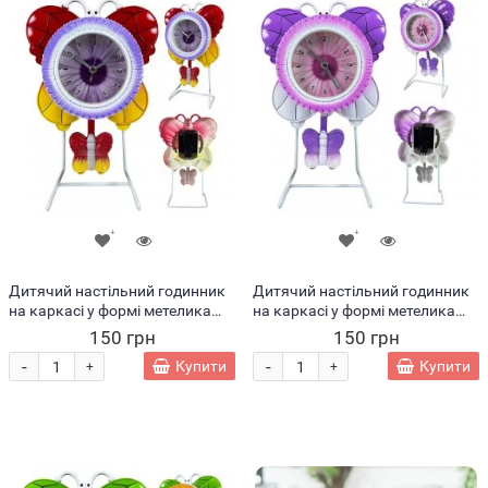
Дитячий настільний годинник
Дитячий настільний годинник
на каркасі у формі метелика
на каркасі у формі метелика
LM77-7300, Різнокольоровий
LM77-7301, Бузковий (AHMD)
150 грн
150 грн
(AHMD)
-
-
Купити
Купити
+
+