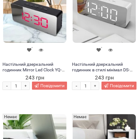
Настільний дзеркальний
Настільний дзеркальний
годинник Mirror Led Clock YQ-
годинник в стилі мінімал DS-
719 у стилі мінімал, Червоний
615 mirror led clock, на
243 грн
243 грн
циферблат/Чорний корпус
батарейках Білі
-
-
Повідомити
Повідомити
+
+
Немає
Немає