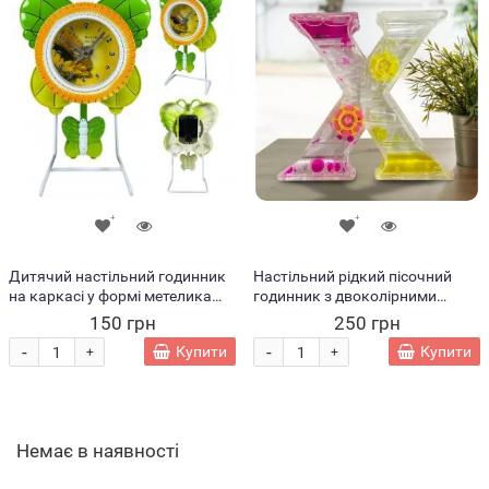
Дитячий настільний годинник
Настільний рідкий пісочний
на каркасі у формі метелика
годинник з двоколірними
LM77-7301, Зелений (AHMD)
краплями, у вигляді Х
150 грн
250 грн
-
-
Купити
Купити
+
+
Немає в наявності