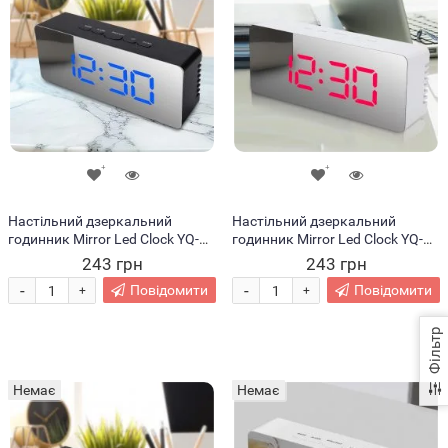
Настільний дзеркальний
Настільний дзеркальний
годинник Mirror Led Clock YQ-
годинник Mirror Led Clock YQ-
719 у стилі мінімал, Синій
719 у стилі мінімал, Червоний
243 грн
243 грн
циферблат/Чорний корпус
циферблат/Білий корпус
-
-
Повідомити
Повідомити
+
+
Фільтр
Немає
Немає