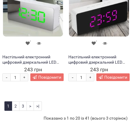
Настільний електронний
Настільний електронний
цифровий дзеркальний LED
цифровий дзеркальний LED
годинник з підсвічуванням і
годинник з підсвічуванням і
243 грн
243 грн
термометром Mirror Led Clock
термометром Mirror Led Clock
-
-
Повідомити
Повідомити
+
+
Зелені
Рожеві
1
2
3
>
>|
Показано з 1 по 20 із 41 (всього 3 сторінок)