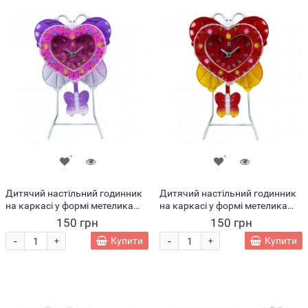
Дитячий настільний годинник
Дитячий настільний годинник
на каркасі у формі метелика
на каркасі у формі метелика
Clock LM77-7300 Рожевий
Clock LM77-7300 Червоний
150 грн
150 грн
(AHMD)
(AHMD)
-
-
Купити
Купити
+
+