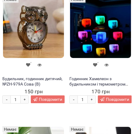
Будильник, годинник дитячий,
Годинник Хамелеон з
№ZH-979A Сова (В)
будильником і термометром
змінюють колір (В)
150 грн
170 грн
-
-
Повідомити
Повідомити
+
+
Немає
Немає