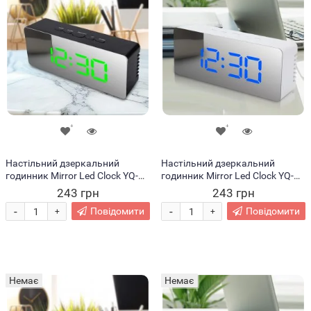
Настільний дзеркальний
Настільний дзеркальний
годинник Mirror Led Clock YQ-
годинник Mirror Led Clock YQ-
719 у стилі мінімал, Зелений
719 у стилі мінімал, Синій
243 грн
243 грн
циферблат/Чорний корпус
циферблат/Білий корпус
-
-
Повідомити
Повідомити
+
+
Немає
Немає