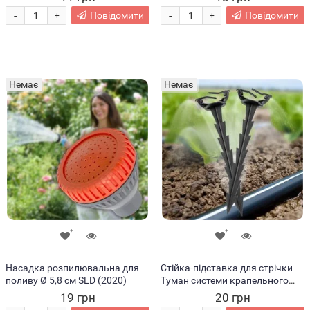
(2020)
-
-
Повідомити
Повідомити
+
+
Немає
Немає
Насадка розпилювальна для
Стійка-підставка для стрічки
поливу Ø 5,8 см SLD (2020)
Туман системи крапельного
поливу (2020)
19 грн
20 грн