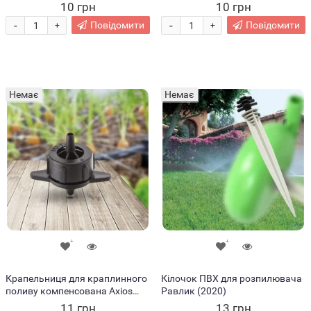
крапельного поливу (2020)
10 грн
10 грн
-
-
Повідомити
Повідомити
+
+
Немає
Немає
Крапельниця для краплинного
Кілочок ПВХ для розпилювача
поливу компенсована Axios
Равлик (2020)
витрата 4 л/год, 0,8-3,2 bar
11 грн
13 грн