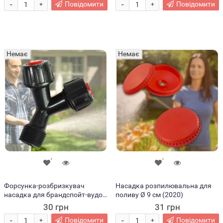
-
-
Повідомити
Повідомити
+
+
Немає
Немає
Форсунка-розбризкувач
Насадка розпилювальна для
насадка для брандспойт-вудок
поливу Ø 9 см (2020)
(2020)
30 грн
31 грн
-
-
Повідомити
Повідомити
+
+