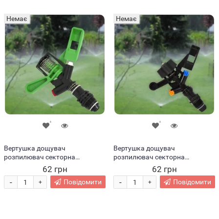
Немає
Немає
Вертушка дощувач
Вертушка дощувач
розпилювач секторна
розпилювач секторна
пластикова, Зелений (2020)
пластикова, Синій + оранжевий
62 грн
62 грн
(2020)
-
-
Повідомити
Повідомити
+
+