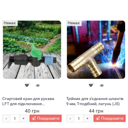
Немає
Немає
Стартовий кран для рукава
Трійник для з'єднання шлангів
LFT для підключення
9 мм, Т-подібний, латунь (JS)
крапельної стрічки до рукава
40 грн
44 грн
(2020)
-
-
Повідомити
Повідомити
+
+