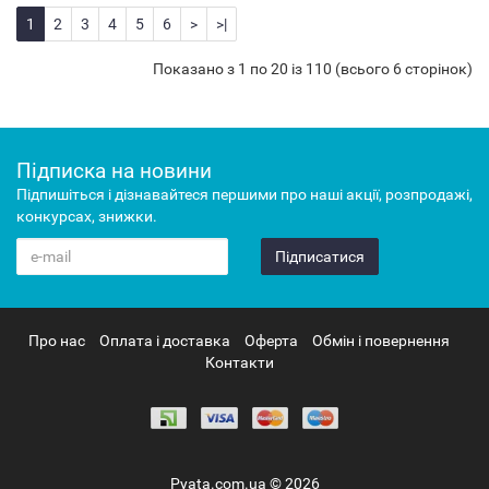
1
2
3
4
5
6
>
>|
Показано з 1 по 20 із 110 (всього 6 сторінок)
Підписка на новини
Підпишіться і дізнавайтеся першими про наші акції, розпродажі,
конкурсах, знижки.
Підписатися
Про нас
Оплата і доставка
Оферта
Обмін і повернення
Контакти
Pyata.com.ua © 2026