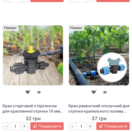
Немає
Немає
Кран стартовий з підтиском
Кран ремонтний сполучний для
для краплинної стрічки 16 мм
стрічки крапельного поливу
(2020)
(2020)
32 грн
37 грн
-
-
Повідомити
Повідомити
+
+