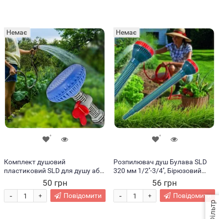
Немає
Немає
Комплект душовий
Розпилювач душ Булава SLD
пластиковий SLD для душу або
320 мм 1/2''-3/4'', Бірюзовий
поливу ділянки (2020)
(2020)
50 грн
56 грн
-
-
Повідомити
Повідомити
+
+
Фільтр