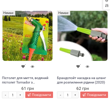
Немає
Немає
Пістолет для миття, водяний
Брандспойт насадка на шланг
пістолет Tornador з
для розпилення рідини (2020)
регульованим тиском/205
61 грн
62 грн
-
-
Повідомити
Повідомити
+
+