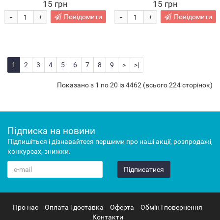
15 грн
15 грн
-
-
Повідомити
Повідомити
+
+
1
2
3
4
5
6
7
8
9
>
>|
Показано з 1 по 20 із 4462 (всього 224 сторінок)
Підписка на новини
Підпишіться і дізнавайтеся першими про наші акції, розпродажі,
конкурсах, знижки.
Підписатися
Про нас
Оплата і доставка
Оферта
Обмін і повернення
Контакти