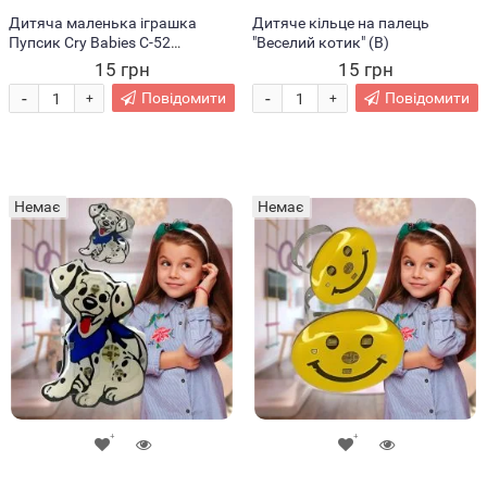
Дитяча маленька іграшка
Дитяче кільце на палець
Пупсик Cry Babies C-52
"Веселий котик" (В)
Червоний (В)
15 грн
15 грн
-
-
Повідомити
Повідомити
+
+
Немає
Немає