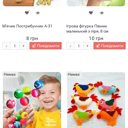
М'ячик Пострибунчик А-31
Ігрова фігурка Півник
маленький з піря, 8 см
8 грн
10 грн
-
-
Повідомити
Повідомити
+
+
Немає
Немає