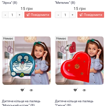
"Зірка" (В)
"Метелик" (В)
15 грн
15 грн
-
-
Повідомити
Повідомити
+
+
Немає
Немає
Дитяче кільце на палець
Дитяче кільце на палець
"Морський котик" (В)
"Серце" (В)