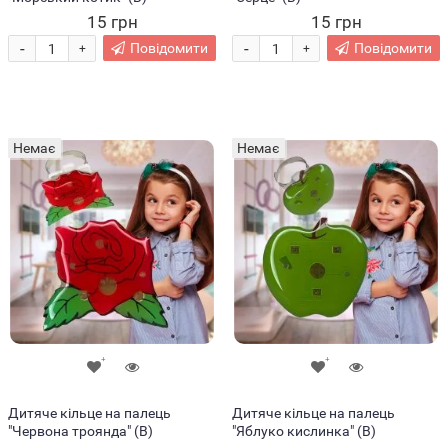
15 грн
15 грн
-
-
Повідомити
Повідомити
+
+
Немає
Немає
Дитяче кільце на палець
Дитяче кільце на палець
"Червона троянда" (В)
"Яблуко кислинка" (В)