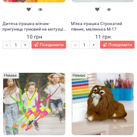
Дитяча іграшка м'ячик-
М'яка іграшка Строкатий
пригунець гумовий на мотузці з
півник, маленька М-17
кільцем в асортименті
10 грн
11 грн
-
-
Повідомити
Повідомити
+
+
Немає
Немає