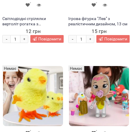
Світлодіодні стрілялки
Ігрова фігурка "Лев" з
вертоліт-рогатка з
реалістичним дизайном, 13 см
парашутиками в асортименті
12 грн
15 грн
-
-
Повідомити
Повідомити
+
+
Немає
Немає