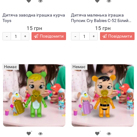
Дитяча заводна іграшка курча
Дитяча маленька іграшка
Toys
Пупсик Cry Babies C-52 Білий
(В)
15 грн
15 грн
-
-
Повідомити
Повідомити
+
+
Немає
Немає