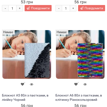
двостороння клейка стрічка
53 грн
56 грн
Ivy Grip Tape 1 м
-
-
Повідомити
Повідомити
+
+
Немає
Немає
Блокнот А5 80л з паєтками, в
Блокнот А6 80л з паєтками, в
лінійку Чорний
клітинку Різнокольоровий
56 грн
56 грн