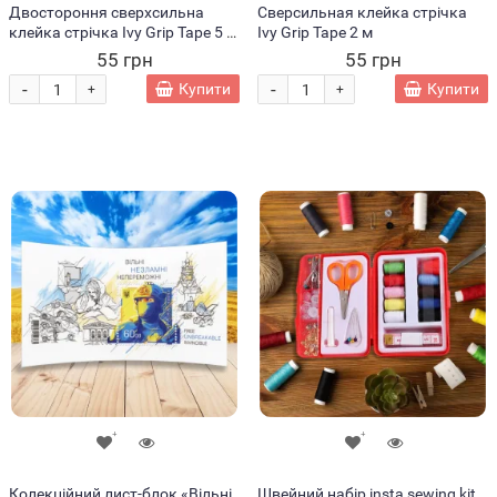
Двостороння сверхсильна
Сверсильная клейка стрічка
клейка стрічка Ivy Grip Tape 5 м
Ivy Grip Tape 2 м
2см ширина (X05/762)
55 грн
55 грн
-
-
Купити
Купити
+
+
Колекційний лист-блок «Вільні.
Швейний набір insta sewing kit