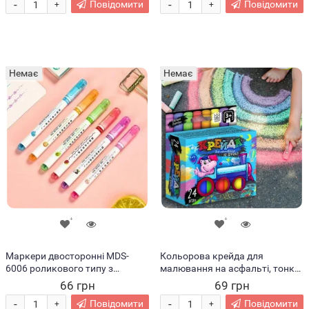
-
-
Повідомити
Повідомити
+
+
Немає
Немає
Маркери двосторонні MDS-
Кольорова крейда для
6006 роликового типу з
малювання на асфальті, тонка,
візерунками, набір 6 шт. (218)
24 шт. (IGR24)
66 грн
69 грн
-
-
Повідомити
Повідомити
+
+