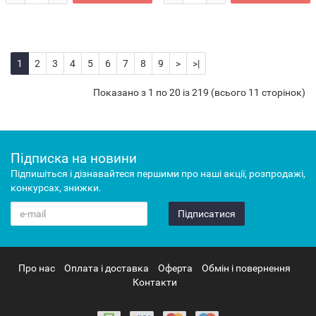
1
2
3
4
5
6
7
8
9
>
>|
Показано з 1 по 20 із 219 (всього 11 сторінок)
Підписка на новини
Підпишіться і дізнавайтеся першими про наші акції, розпродажі,
конкурсах, знижки.
Підписатися
Про нас
Оплата і доставка
Оферта
Обмін і повернення
Контакти