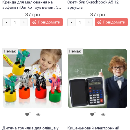
Крейда для малювання на
Скетчбук Sketchbook A5 12
асфальті Danko Toys великі, 5
аркушів
шт. (IGR24)
37 грн
37 грн
-
-
Повідомити
Повідомити
+
+
Немає
Немає
Дитяча точилка для олівців у
Кишеньковий електронний