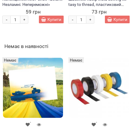
Незламні. Непереможні»
tasy to thread, пластиковий
кейс (X05/1461)
59 грн
73 грн
-
-
Купити
Купити
+
+
Немає в наявності
Немає
Немає