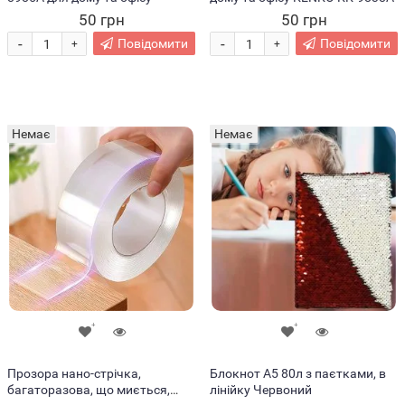
50 грн
50 грн
-
-
Повідомити
Повідомити
+
+
Немає
Немає
Прозора нано-стрічка,
Блокнот А5 80л з паєтками, в
багаторазова, що миється,
лінійку Червоний