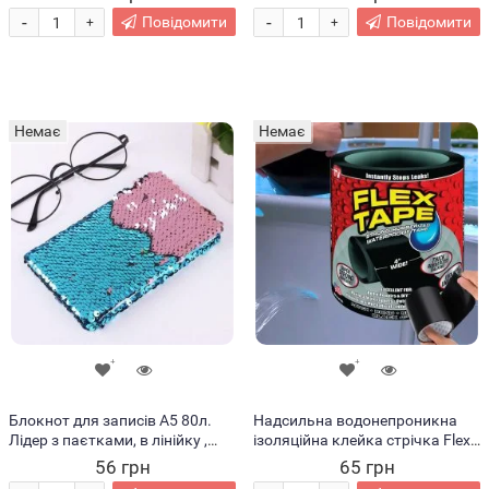
-
-
Повідомити
Повідомити
+
+
Немає
Немає
Блокнот для записів А5 80л.
Надсильна водонепроникна
Лідер з паєтками, в лінійку ,
ізоляційна клейка стрічка Flex
Синьо-рожевий
Tape 10 см х 1 м (205)
56 грн
65 грн