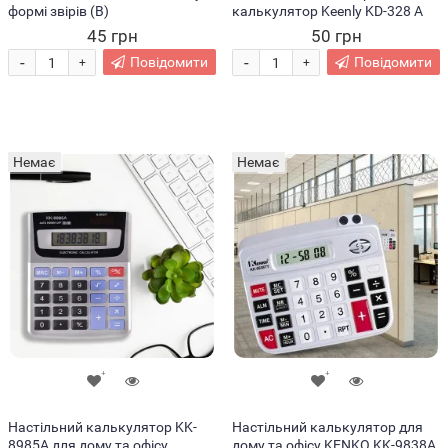
формі звірів (В)
калькулятор Keenly KD-328 A
45 грн
50 грн
-
-
Повідомити
Повідомити
+
+
Немає
Немає
Настільний калькулятор KK-
Настільний калькулятор для
8985A для дому та офісу
дому та офісу KENKO KK-9838A