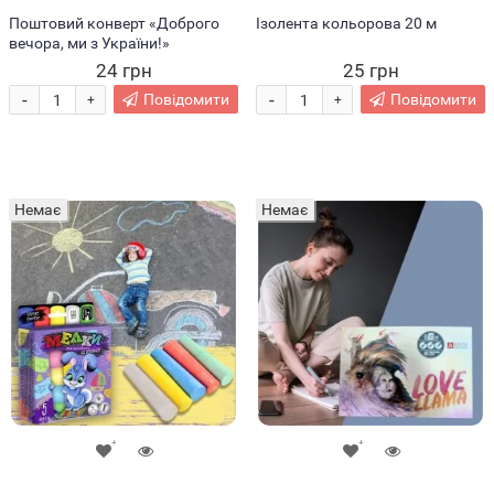
Поштовий конверт «Доброго
Ізолента кольорова 20 м
вечора, ми з України!»
24 грн
25 грн
-
-
Повідомити
Повідомити
+
+
Немає
Немає