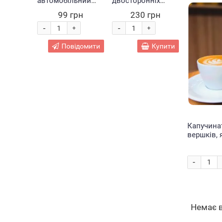
автомобільний
двосторонніх
кольоров
Монстр трак
скетч маркерів
лампа дл
99 грн
230 грн
370
популярний
для малювання
професій
іграшковий трек
Touch 48 шт (HA-
освітленн
-
-
-
+
+
Trix Trux з 1
222)
штативом
машинкою BB885
комплекті
Повідомити
Купити
(В)
SOFT LIGH
кольорів 
Капучина
вершків, 
maker F-0
(Х19/1072
-
Немає 