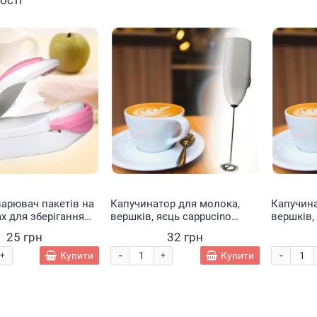
ності
Хіт
Хіт
арювач пакетів на
Капучинатор для молока,
Капучина
х для зберігання
вершків, яєць cappucino
вершків,
 та дрібниць, Біло-
maker F-016 Білий
maker F-
25 грн
32 грн
(Х19/10728)
(Х19/107
-
-
Купити
Купити
+
+
Набір
Мотузковий трек
Набір