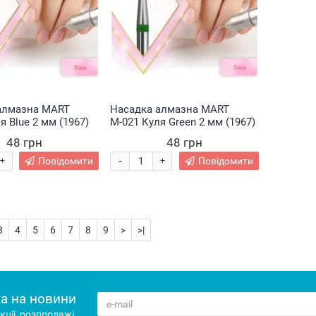
алмазна MART
Насадка алмазна MART
я Blue 2 мм (1967)
М-021 Куля Green 2 мм (1967)
48 грн
48 грн
-
Повідомити
Повідомити
+
+
3
4
5
6
7
8
9
>
>|
а на новини
кції, розпродажі,