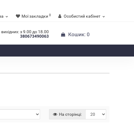
0
ва
Мої закладки
Особистий кабінет
 вихідних: з 9.00 до 18.00
Кошик
: 0
380673490063
На сторінці: