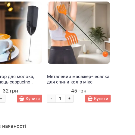
а RGB
двосторонніх
Trix Trux з 1
двосторо
я
скетч маркерів
машинкою та
скетч ма
 грн
420 грн
135 грн
250
ного
для малювання
трасою BB881 (В)
для мал
я зі
Touch 120 штук
Touch 80
-
-
-
+
+
+
 у
(HA-228)
228)
 210 см
Купити
Купити
Купити
T RING 8
33 см
тор для молока,
Металевий масажер-чесалка
яєць cappucino
для спини колір мікс
16 Чорний
32 грн
45 грн
8)
-
Купити
Купити
+
+
в наявності