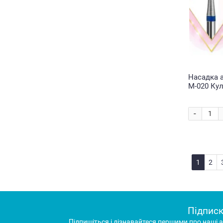
Насадка 
М-020 Кул
-
1
2
Підписк
Підпишіться і дізнавайтеся першими про наші а