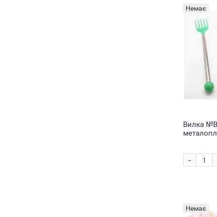
Немає
Вилка №В
металопл.
Д-23см (3
-
Немає