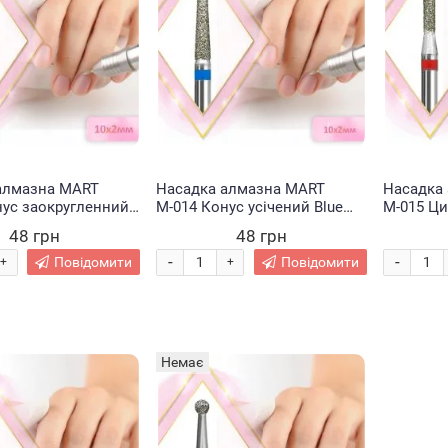
алмазна MART
Насадка алмазна MART
Насадка
нус заокругленний
М-014 Конус усічений Blue
М-015 Ци
мм (1967)
2*10 мм (1967)
(1967)
48 грн
48 грн
-
-
Повідомити
Повідомити
+
+
Немає