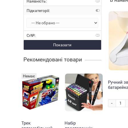
В наяв
Наявність:
Підкатегорії:
Cr№:
Показати
Рекомендовані товари
Немає
Ручний зв
батарейка
продуктів
рожевий
-
Трек
Набір
Кільцева