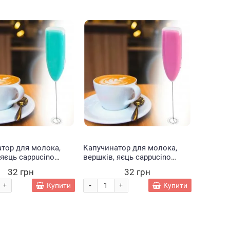
Немає
Хіт
Немає
тор для молока,
Капучинатор для молока,
 яєць cappucino
вершків, яєць cappucino
016 Блакитний
maker F-016 Рожевий
32 грн
32 грн
28)
(Х19/10728)
-
Купити
Купити
+
+
Трек мотузковий
Набір
Набір