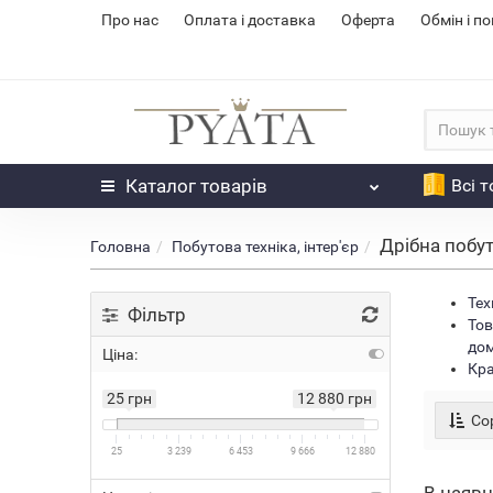
Про нас
Оплата і доставка
Оферта
Обмін і п
Каталог
товарів
Всі 
Дрібна побут
Головна
Побутова техніка, інтер'єр
Тех
Фільтр
Тов
дом
Ціна:
Кра
25 грн
12 880 грн
Сор
25
3 239
6 453
9 666
12 880