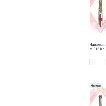
Насадка 
М-012 Ко
Red 2*10 
-
Немає