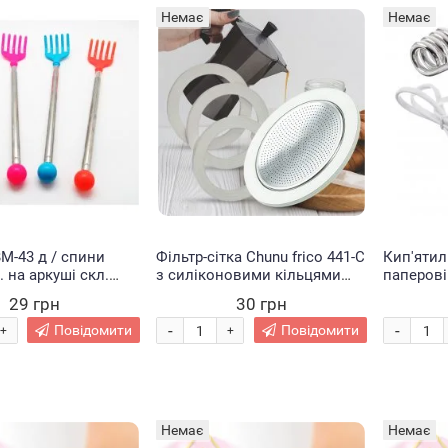
Немає
Немає
М-43 д / спини
Фільтр-сітка Chunu frico 441-C
Кип'ятил
 на аркуші скл.
з силіконовими кільцями
паперові
0/1)
для гейзерної кавоварки
29 грн
30 грн
-
-
Повідомити
Повідомити
+
+
Немає
Немає