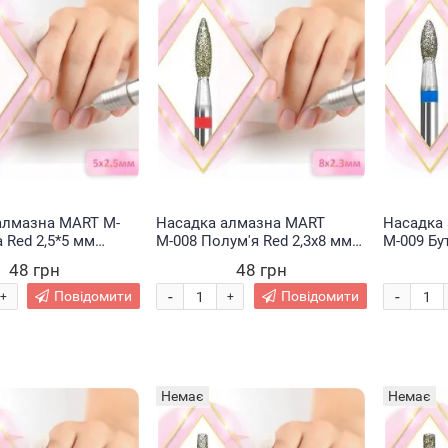
алмазна MART M-
Насадка алмазна MART
Насадка
 Red 2,5*5 мм
М-008 Полум'я Red 2,3х8 мм
М-009 Бу
(1967)
(1967)
48 грн
48 грн
-
-
Повідомити
Повідомити
+
+
Немає
Немає