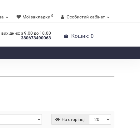
0
ва
Мої закладки
Особистий кабінет
 вихідних: з 9.00 до 18.00
Кошик
: 0
380673490063
На сторінці: