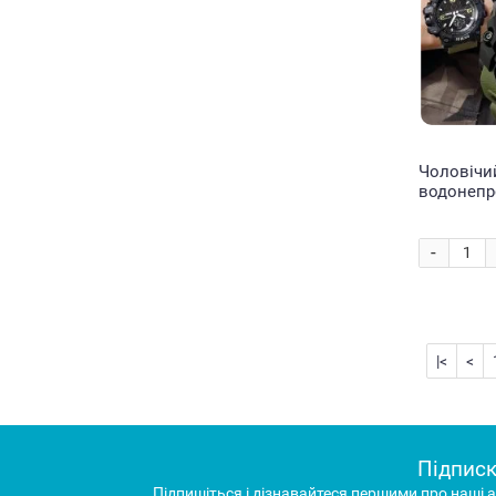
Чоловічи
водонепр
SKMEI Хак
-
|<
<
Підписк
Підпишіться і дізнавайтеся першими про наші а