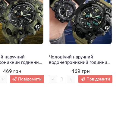
ий наручний
Чоловічий наручний
роникний годинник
водонепроникний годинник
амуфляж
SKMEI Койот
469 грн
469 грн
-
Повідомити
Повідомити
+
+