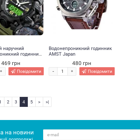
й наручний
Водонепроникний годинник
оникний годинник
AMST Japan
і
469 грн
480 грн
-
Повідомити
Повідомити
+
+
1
2
3
4
5
>
>|
а на новини
кції, розпродажі,