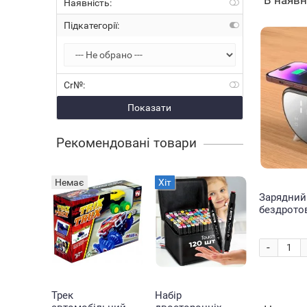
В наяв
Наявність:
Підкатегорії:
Cr№:
Показати
Рекомендовані товари
Немає
Хіт
Зарядний
бездротов
годинник
дерево/21
-
Трек
Набір
Мотузков