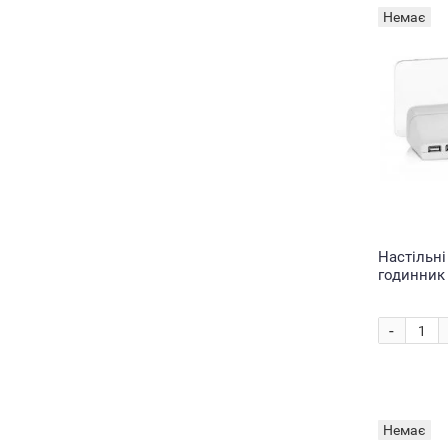
Немає
Настільн
годинник
для запис
-
Немає