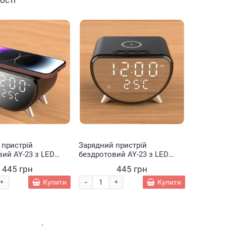
ності
Немає
Хіт
 пристрій
Зарядний пристрій
ий AY-23 з LED
бездротовий AY-23 з LED
ом 15W Темне
годинником 15W Чорний/219
445 грн
445 грн
9 (В)
-
Купити
Купити
+
+
ий трек
Трек мотузковий
Кільцева
Набір