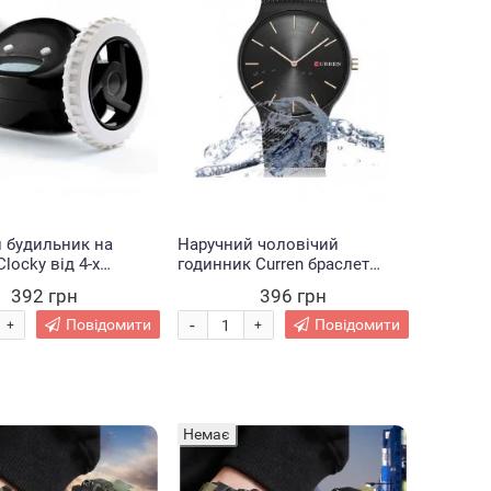
 будильник на
Наручний чоловічий
locky від 4-х
годинник Curren браслет
к ААА чорний (237)
Чорні
392 грн
396 грн
-
Повідомити
Повідомити
+
+
Немає