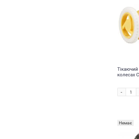
Тікаючий
колесах C
батарейок
-
Немає