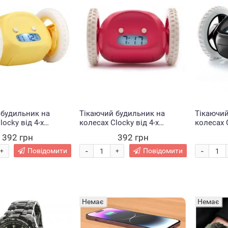
 будильник на
Тікаючий будильник на
Тікаючий
locky від 4-х
колесах Clocky від 4-х
колесах C
 ААА жовтий (237)
батарейок ААА рожевий
батарейо
392 грн
392 грн
(237)
-
-
Повідомити
Повідомити
+
+
Немає
Немає