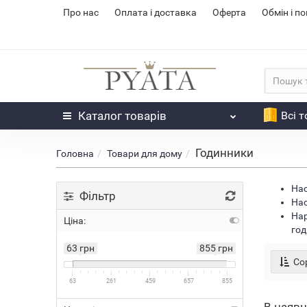
Про нас
Оплата і доставка
Оферта
Обмін і п
Каталог
товарів
Всі 
Годинники
Головна
Товари для дому
Нас
Фільтр
Нас
Нар
Ціна:
год
63 грн
855 грн
Сор
63
261
459
657
855