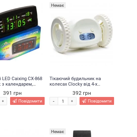
Немає
і LED Caixing CX-868
Тікаючий будильник на
 з календарем,
колесах Clocky від 4-х
тром і будильником
батарейок ААА білий (237)
391 грн
392 грн
-
Повідомити
Повідомити
+
+
Немає