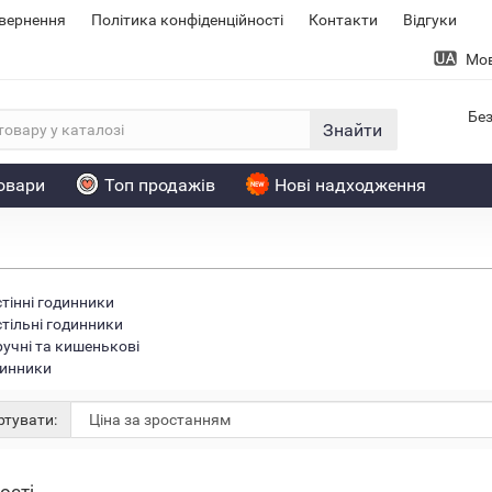
овернення
Політика конфіденційності
Контакти
Відгуки
Мо
Без
Знайти
товари
Топ продажів
Нові надходження
тінні годинники
тільні годинники
учні та кишенькові
инники
тувати: