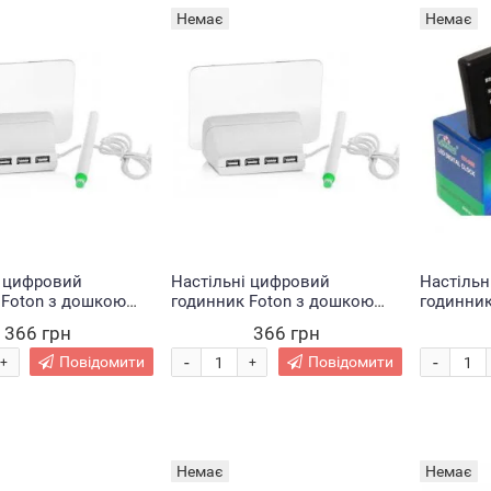
Немає
Немає
і цифровий
Настільні цифровий
Настільн
 Foton з дошкою
годинник Foton з дошкою
годинник
ів LED clock Blue
для записів LED clock Green
термоме
366 грн
366 грн
-
-
Повідомити
Повідомити
+
+
Немає
Немає