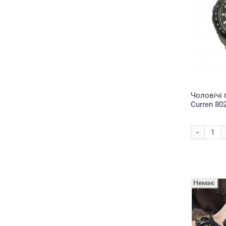
Чоловічі 
Curren 80
-
Немає