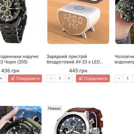
годинники наручні
Зарядний пристрій
Чоловіч
23 Чорні (205)
бездротовий AY-23 з LED
водонеп
годинником 15W Білий/219
SKMEI К
436 грн
445 грн
-
-
Повідомити
Повідомити
+
+
Немає