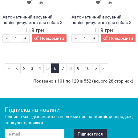
Автоматичний висувний
Автоматичний висувний
повідець-рулетка для собак 3м
повідець-рулетка для собак 3м
Рожевий (205)
Синій (205)
119 грн
119 грн
-
-
Повідомити
Повідомити
+
+
|<
<
2
3
4
5
6
7
8
9
10
>
>|
Показано з 101 по 120 із 552 (всього 28 сторінок)
Підписка на новини
Підпишіться і дізнавайтеся першими про наші акції, розпродажі,
конкурсах, знижки.
Підписатися