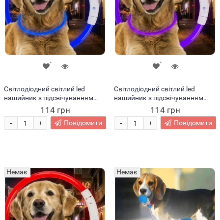
Світлодіодний світлий led
Світлодіодний світлий led
нашийник з підсвічуванням
нашийник з підсвічуванням
для собак з USB зарядкою L-
для собак з USB зарядкою L-
114 грн
114 грн
70см Синій (205)
70см Фіолетовий (205)
-
-
Повідомити
Повідомити
+
+
Немає
Немає