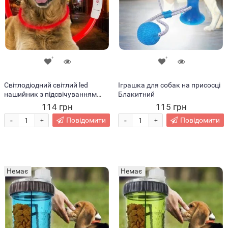
Світлодіодний світлий led
Іграшка для собак на присосці
нашийник з підсвічуванням
Блакитний
для собак з USB зарядкою L-
114 грн
115 грн
70см Червоний (205)
-
-
Повідомити
Повідомити
+
+
Немає
Немає