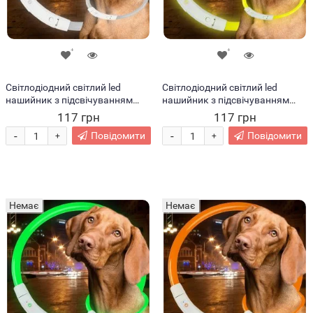
Світлодіодний світлий led
Світлодіодний світлий led
нашийник з підсвічуванням
нашийник з підсвічуванням
для собак з USB зарядкою M-
для собак з USB зарядкою M-
117 грн
117 грн
50см Білий (205)
50см Жовтий (205)
-
-
Повідомити
Повідомити
+
+
Немає
Немає