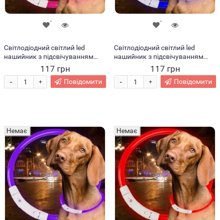
Світлодіодний світлий led
Світлодіодний світлий led
нашийник з підсвічуванням
нашийник з підсвічуванням
для собак з USB зарядкою M-
для собак з USB зарядкою M-
117 грн
117 грн
50см Рожевий (205)
50см Синій (205)
-
-
Повідомити
Повідомити
+
+
Немає
Немає