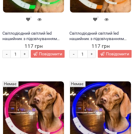
Світлодіодний світлий led
Світлодіодний світлий led
нашийник з підсвічуванням
нашийник з підсвічуванням
для собак з USB зарядкою M-
для собак з USB зарядкою M-
117 грн
117 грн
50см Зелений (205)
50см Помаранчевий (205)
-
-
Повідомити
Повідомити
+
+
Немає
Немає