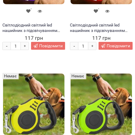
Світлодіодний світлий led
Світлодіодний світлий led
нашийник з підсвічуванням
нашийник з підсвічуванням
для собак з USB зарядкою M-
для собак з USB зарядкою M-
117 грн
117 грн
50см Фіолетовий (205)
50см Червоний (205)
-
-
Повідомити
Повідомити
+
+
Немає
Немає