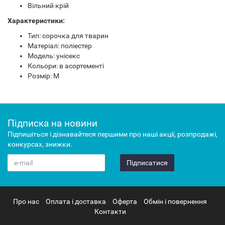
Вільний крій
Характеристики:
Тип: сорочка для тварин
Матеріал: поліестер
Модель: унісекс
Кольори: в асортементі
Розмір: М
Підписка на новини
Підпишіться і дізнавайтеся першими про наші акції, розпродажі,
конкурсах, знижки.
Підписатися
Про нас
Оплата і доставка
Оферта
Обмін і повернення
Контакти