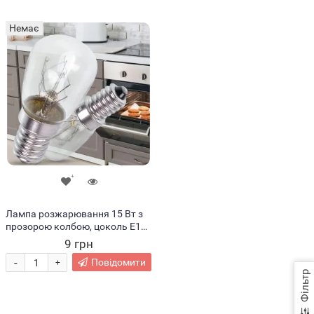
Немає
Лампа розжарювання 15 Вт з
прозорою колбою, цоколь E14,
тепле світло 2700K, 220V (ЖЯ)
9 грн
-
Повідомити
+
Фільтр