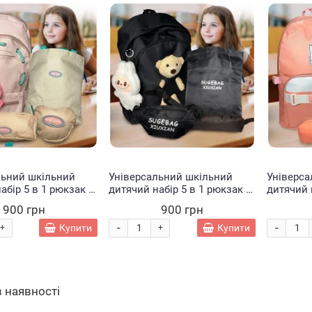
льний шкільний
Універсальний шкільний
Універса
абір 5 в 1 рюкзак з
дитячий набір 5 в 1 рюкзак з
дитячий 
 пеналом,
шопером, пеналом,
рюкзак з
900 грн
900 грн
 для дрібниць та
сумочкою для дрібниць та
сумочкою
ежевий
лабубу Чорний з
лабубу 
-
-
Купити
Купити
+
+
ведмедиком
в наявності