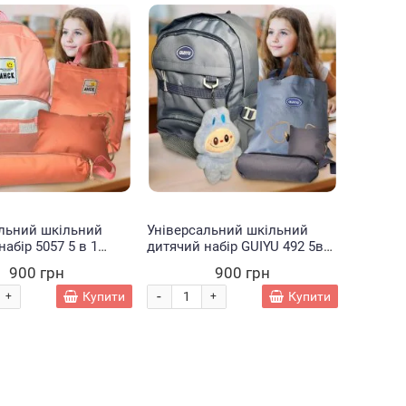
льний шкільний
Універсальний шкільний
набір 5057 5 в 1
дитячий набір GUIYU 492 5в1
 шопером, пеналом,
Синій
900 грн
900 грн
 для дрібниць та
Рожевий
-
Купити
Купити
+
+