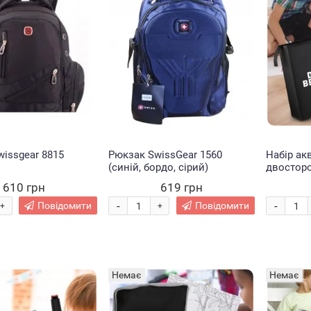
issgear 8815
Рюкзак SwissGear 1560
Набір ак
(синій, бордо, сірий)
двосторо
чохлі дл
610 грн
619 грн
120 шт. (
-
-
Повідомити
Повідомити
+
+
Немає
Немає