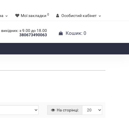
0
ва
Мої закладки
Особистий кабінет
 вихідних: з 9.00 до 18.00
Кошик
: 0
380673490063
Хіт
Немає
На сторінці: