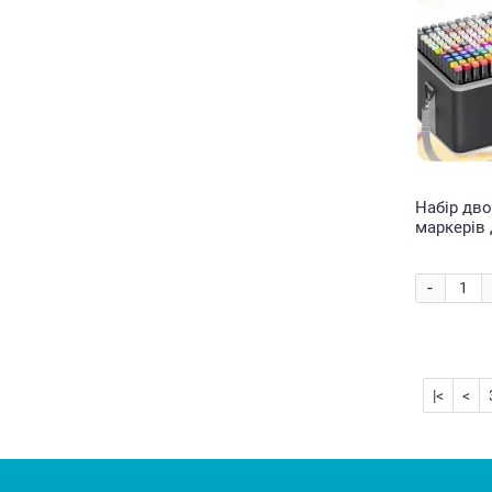
Набір дво
маркерів
Touch 204
-
|<
<