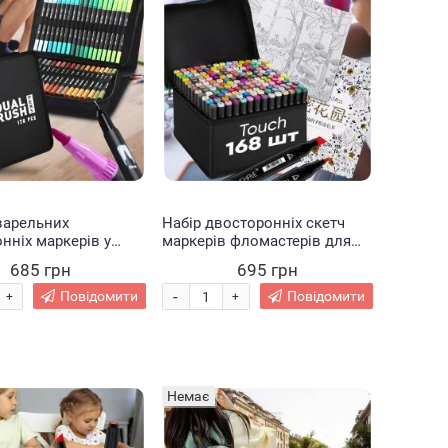
варельних
Набір двосторонніх скетч
нніх маркерів у
маркерів фломастерів для
я дитячої творчості
малювання Touch 168 штуки
685 грн
695 грн
626)
в сумці-чохлі + антистрес
альбом-розмальовка 50
-
Повідомити
Повідомити
+
+
аркушів
Немає