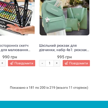
осторонніх скетч
Шкільний рюкзак для
в для малювання
дівчинки, набір 4в1: рюкзак,
2 штуки (205)
сумка, клатч, пенал Зелений
990 грн
995 грн
(360T)
-
Повідомити
Повідомити
+
+
Показано з 181 по 200 із 219 (всього 11 сторінок)