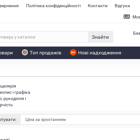
овернення
Політика конфіденційності
Контакти
Відгуки
Мо
Без
Знайти
товари
Топ продажів
Нові надходження
целярія
опис і графіка
і, рукоділля і
рчість
Хіт
тувати: