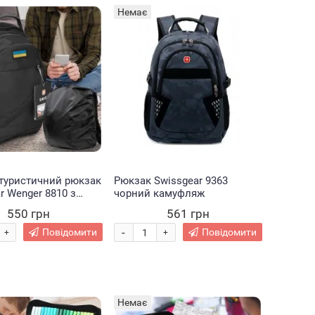
Немає
туристичний рюкзак
Рюкзак Swissgear 9363
r Wenger 8810 з
чорний камуфляж
 України та
550 грн
561 грн
ком
-
Повідомити
Повідомити
+
+
Немає