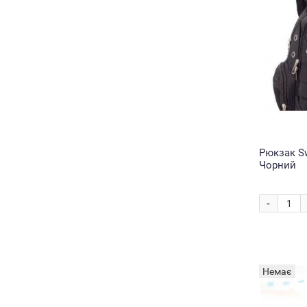
Рюкзак Sw
Чорний
-
Немає