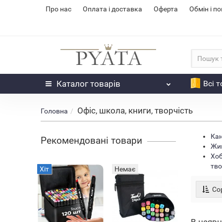
Про нас
Оплата і доставка
Оферта
Обмін і п
Каталог
товарів
Всі 
Офіс, школа, книги, творчість
Головна
Кан
Рекомендовані товари
Жив
Хоб
тво
Хіт
Немає
Сор