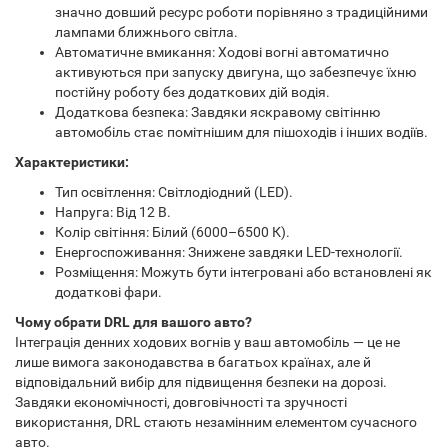
значно довший ресурс роботи порівняно з традиційними
лампами ближнього світла.
Автоматичне вмикання: Ходові вогні автоматично
активуються при запуску двигуна, що забезпечує їхню
постійну роботу без додаткових дій водія.
Додаткова безпека: Завдяки яскравому світінню
автомобіль стає помітнішим для пішоходів і інших водіїв.
Характеристики:
Тип освітлення: Світлодіодний (LED).
Напруга: Від 12 В.
Колір світіння: Білий (6000–6500 К).
Енергоспоживання: Знижене завдяки LED-технології.
Розміщення: Можуть бути інтегровані або встановлені як
додаткові фари.
Чому обрати DRL для вашого авто?
Інтеграція денних ходових вогнів у ваш автомобіль — це не
лише вимога законодавства в багатьох країнах, але й
відповідальний вибір для підвищення безпеки на дорозі.
Завдяки економічності, довговічності та зручності
використання, DRL стають незамінним елементом сучасного
авто.