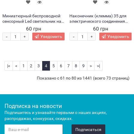
Миниатюрный беспроводной
Наконечник (клемма) 35 для
сенсорный Led светильник на
электрического соединения
магните для салона
проводов P-811 (JS)
60 грн
60 грн
автомобиля 827-1 (205)
-
-
Уведомить
Уведомить
+
+
|<
<
1
2
3
4
5
6
7
8
9
>
>|
Показано с 61 по 80 из 1441 (всего 73 страниц)
Подписка на новости
Подпишитесь и узнавайте первыми о наших акциях,
распродажах, конкурсах, скидках.
Подписаться