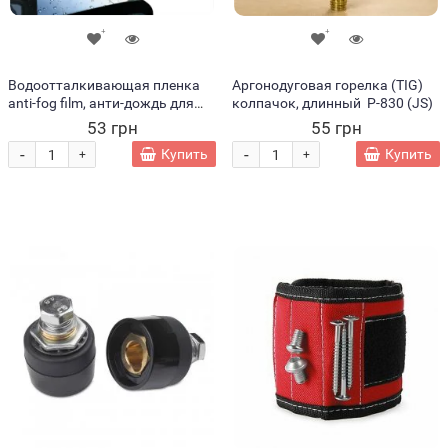
Водоотталкивающая пленка
Аргонодуговая горелка (TIG)
anti-fog film, анти-дождь для
колпачок, длинный P-830 (JS)
зеркал заднего вида, 100х100
53 грн
55 грн
мм, 2 шт
-
-
Купить
Купить
+
+