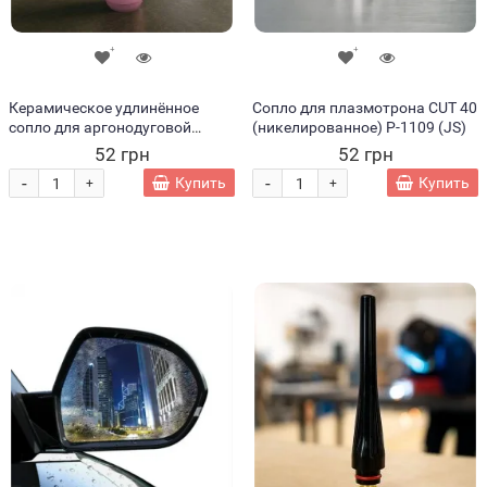
Керамическое удлинённое
Сопло для плазмотрона CUT 40
сопло для аргонодуговой
(никелированное) P-1109 (JS)
горелки (TIG) №7L, d 11 мм
52 грн
52 грн
1187 (JS)
-
-
Купить
Купить
+
+