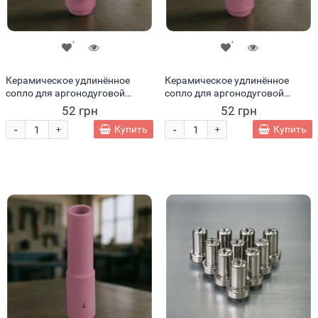
Керамическое удлинённое
Керамическое удлинённое
сопло для аргонодуговой
сопло для аргонодуговой
горелки (TIG) №5L, d 8 мм 1188
горелки (TIG) №6L, d 9,5 мм
52 грн
52 грн
(JS)
1186 (JS)
-
-
Купить
Купить
+
+