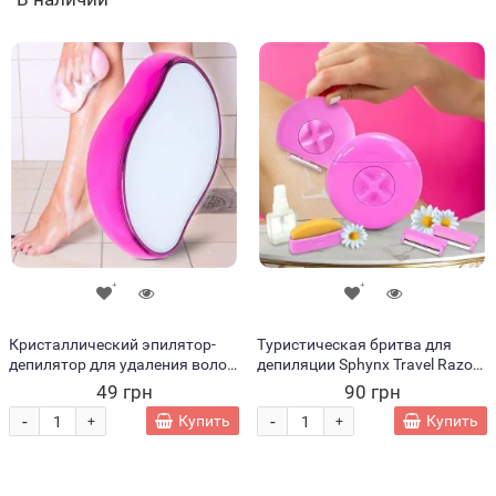
Кристаллический эпилятор-
Туристическая бритва для
депилятор для удаления волос
депиляции Sphynx Travel Razor
Hair Remover Розовый (205)
розовый (В)
49 грн
90 грн
-
-
Купить
Купить
+
+