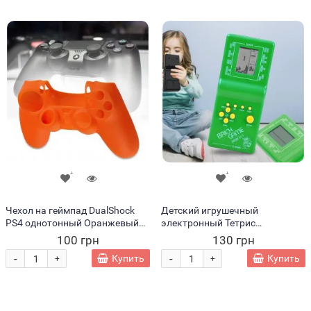
Чехол на геймпад DualShock
Детский игрушечный
PS4 однотонный Оранжевый
электронный Тетрис
(206)
классический 9999в1 Зеленый
100 грн
130 грн
(IGR24)
-
-
Купить
Купить
+
+