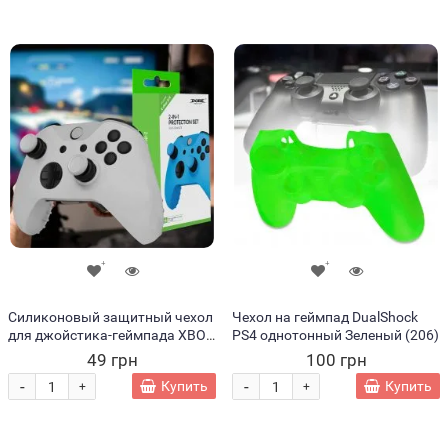
Силиконовый защитный чехол
Чехол на геймпад DualShock
для джойстика-геймпада XBOX
PS4 однотонный Зеленый (206)
360 Серый (206)
49 грн
100 грн
-
-
Купить
Купить
+
+