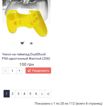
Чехол на геймпад DualShock
PS4 однотонный Желтый (206)
100 грн
-
Уведомить
+
1
2
3
4
5
6
>
>|
Показано с 1 по 20 из 112 (всего 6 страниц)