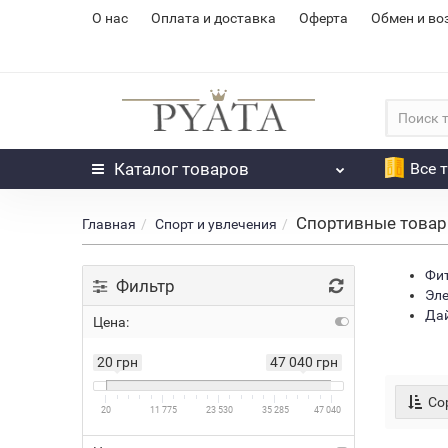
О нас
Оплата и доставка
Оферта
Обмен и во
Каталог
товаров
Все 
Спортивные това
Главная
Спорт и увлечения
Фит
Фильтр
Эле
Да
Цена:
20 грн
47 040 грн
Сор
20
11 775
23 530
35 285
47 040