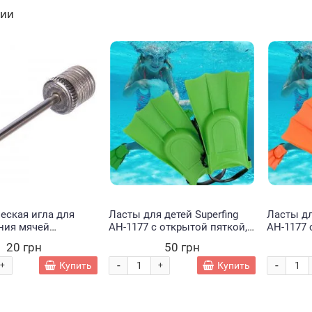
чии
ичии
Нет в наличии
еская игла для
Ласты для детей Superfing
Ласты дл
ния мячей
AH-1177 с открытой пяткой,
AH-1177 
ных,
12*18 см, Зеленый
12*18 см
20 грн
50 грн
льных,
ьных и других)
-
-
Купить
Купить
+
+
евочный
Набор
Веревочный трек
Набор