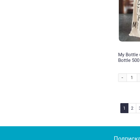
My Bottle
Bottle 50
-
1
2
Подписка