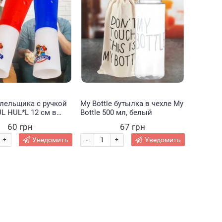
лельщика с ручкой
My Bottle бутылка в чехле My
L HUL*L 12 см в
Bottle 500 мл, белый
енте (В)
60 грн
67 грн
-
Уведомить
Уведомить
+
+