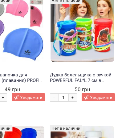
личии
Нет в наличии
шапочка для
Дудка болельщика с ручкой
 (плавания) PROFI
POWERFUL FAL*L 7 см в
 4 цвета (М+)
ассортименте (В)
49 грн
50 грн
-
Уведомить
Уведомить
+
+
личии
Нет в наличии