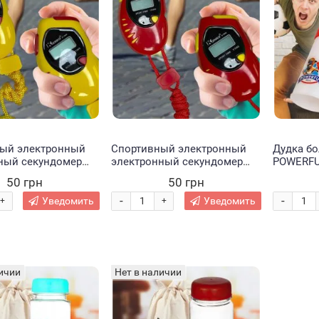
ый электронный
Спортивный электронный
Дудка бо
ный секундомер
электронный секундомер
POWERFU
1046 Желтый
Kenko К-1046 Красный
ассортим
50 грн
50 грн
-
-
Уведомить
Уведомить
+
+
ичии
Нет в наличии