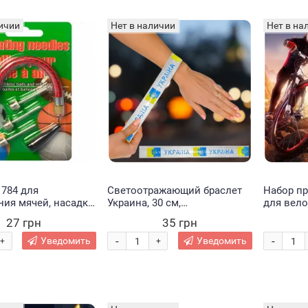
ичии
Нет в наличии
Нет в на
1784 для
Светоотражающий браслет
Набор п
ия мячей, насадка,
Украина, 30 см,
для вело
ланг (М+)
самозакрывающийся
ремонта
27 грн
35 грн
и резино
-
-
Уведомить
Уведомить
+
+