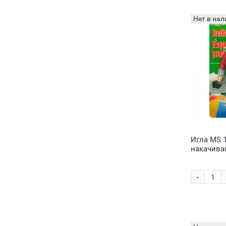
Нет в нал
Игла MS 
накачиван
гибкий ш
-