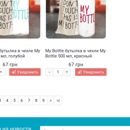
 бутылка в чехле My
My Bottle бутылка в чехле My
0 мл, голубой
Bottle 500 мл, красный
67 грн
67 грн
-
Уведомить
Уведомить
+
+
3
4
5
6
7
8
9
>
>|
 на новости