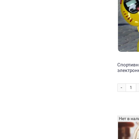
Спортивн
электрон
Kenko К-
-
Нет в нал