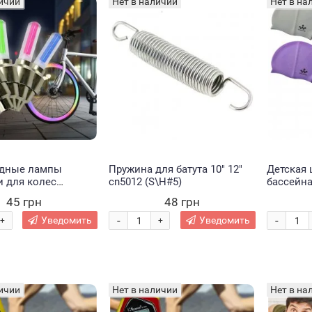
ичии
Нет в наличии
Нет в на
одные лампы
Пружина для батута 10" 12"
Детская 
и для колес
cn5012 (S\H#5)
бассейна
а, авто на
MS 0814,
45 грн
48 грн
ireflys 2 шт
-
-
Уведомить
Уведомить
+
+
ичии
Нет в наличии
Нет в на