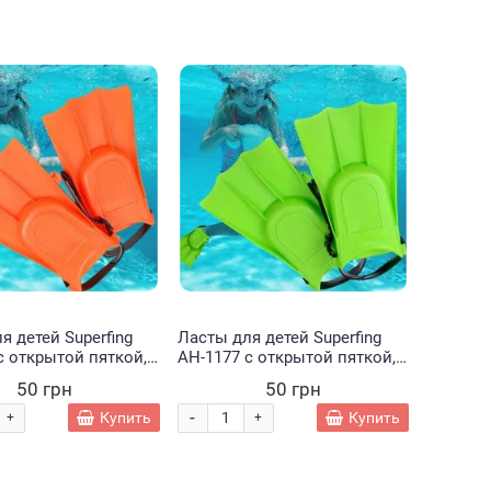
Хит
Нет в наличии
я детей Superfing
Ласты для детей Superfing
с открытой пяткой,
AH-1177 с открытой пяткой,
, Кораловый
12*18 см, Салатовый
50 грн
50 грн
-
Купить
Купить
+
+
Набор
Трек