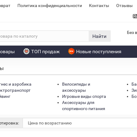
зврат
Политика конфиденциальности
Контакты
Отзывы
Без 
Найти
товары
ТОП продаж
Новые поступления
ры
нес и аэробика
Велосипеды и
Ба
ктротранспорт
аксессуары
Зи
йвинг
Игровые виды спорта
Бо
Аксессуары для
спортивного питания
тировка: