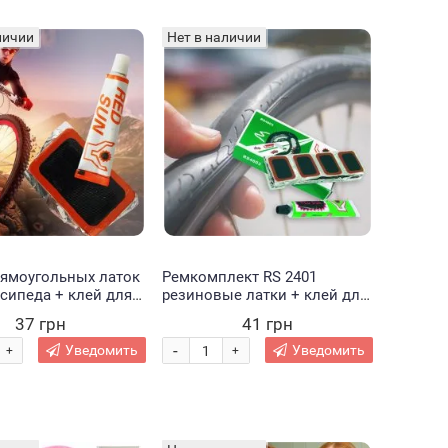
личии
Нет в наличии
рямоугольных латок
Ремкомплект RS 2401
сипеда + клей для
резиновые латки + клей для
 шин велосипедных
ремонта шин велосипедных
37 грн
41 грн
вых изделий (2020)
и резиновых изделий, 24 шт
(2020)
-
Уведомить
Уведомить
+
+