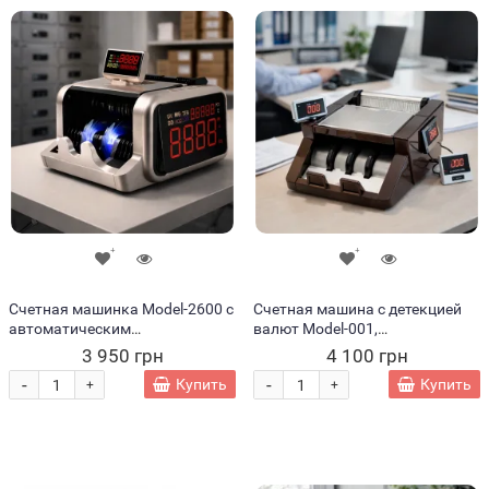
Счетная машинка Model-2600 с
Счетная машина с детекцией
автоматическим
валют Model-001,
определением номинала и
основной+выносной LED
3 950 грн
4 100 грн
детектором валют (JM/5180)
дисплей (JM/5179)
-
-
Купить
Купить
+
+