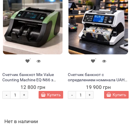
Счетчик банкнот Mix Value
Счетчик банкнот с
Counting Machine EQ-N66 з
определением номинала UAH
мультивалютним
USD EUR CIS ИК УФ проверка
12 800 грн
19 900 грн
CAD/USD/EUR (JM/6062)
1200 банкнот/мин (JM/6198)
-
-
Купить
Купить
+
+
Нет в наличии