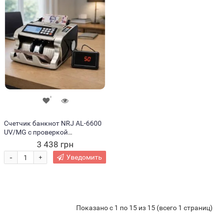
Счетчик банкнот NRJ AL-6600
UV/MG с проверкой
подлинности, LCD дисплей,
3 438 грн
1000 купюр/мин (JM/6197)
-
Уведомить
+
Показано с 1 по 15 из 15 (всего 1 страниц)