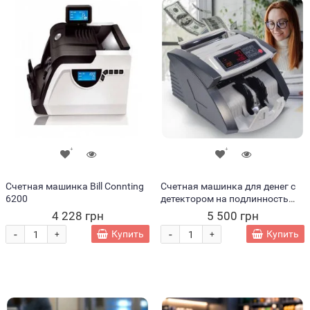
Счетная машинка Bill Connting
Счетная машинка для денег с
6200
детектором на подлинность
WX-7253 (243)
4 228 грн
5 500 грн
-
-
Купить
Купить
+
+