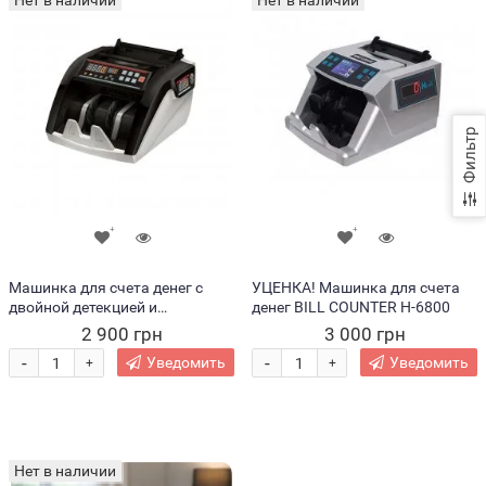
Нет в наличии
Нет в наличии
Фильтр
Машинка для счета денег с
УЦЕНКА! Машинка для счета
двойной детекцией и
денег BILL COUNTER H-6800
суммированием Bill Counter
2 900 грн
3 000 грн
206/5800MG (205)
-
-
Уведомить
Уведомить
+
+
Нет в наличии