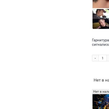
Гарнитура
сигнализ
Cure Slee
-
Нет в 
Нет в нал