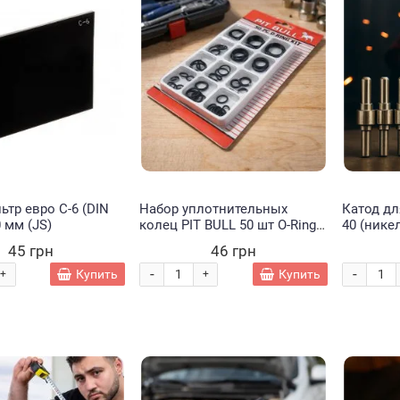
тр евро С-6 (DIN
Набор уплотнительных
Катод д
0 мм (JS)
колец PIT BULL 50 шт O-Ring
40 (нике
резиновые прокладки для
875 (JS)
45 грн
46 грн
авто, сантехники, ремонта
(YAB)
-
-
Купить
Купить
+
+