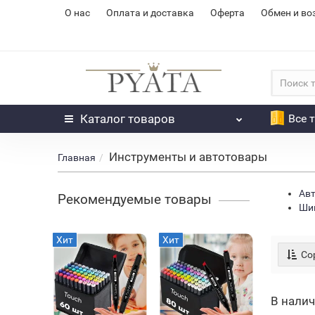
О нас
Оплата и доставка
Оферта
Обмен и во
Каталог
товаров
Все 
Инструменты и автотовары
Главная
Авт
Рекомендуемые товары
Шин
Хит
Хит
Нет в нал
Сор
В нали