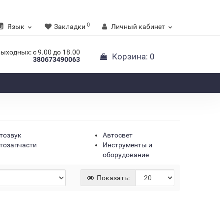
0
Язык
Закладки
Личный кабинет
выходных: с 9.00 до 18.00
Корзина
: 0
380673490063
тозвук
Автосвет
тозапчасти
Инструменты и
оборудование
личии
Хит
Показать: