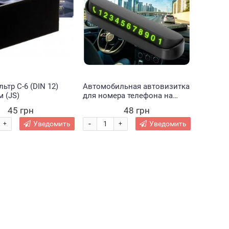
ьтр С-6 (DIN 12)
Автомобильная автовизитка
м (JS)
для номера телефона на
торпеду Temporary Parking
45 грн
48 грн
Card (205)
-
Уведомить
Уведомить
+
+