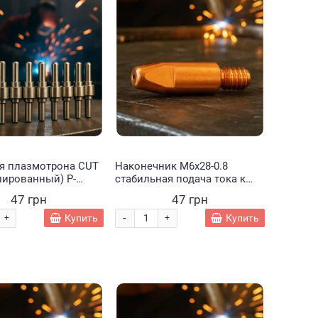
ля плазмотрона CUT
Наконечник М6х28-0.8
лированный) P-
стабильная подача тока к
сварочной проволоке
47 грн
47 грн
диаметром 0,8 мм.1125 (JS)
-
Купить
Купить
+
+