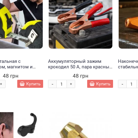
тальная с
Аккумуляторный зажим
Наконеч
ом, магнитом и
крокодил 50 А, пара красный
стабильн
енным корпусом 5
+ черный 756 (JS)
сварочн
48 грн
48 грн
(YAB)
диаметро
-
-
Купить
Купить
+
+