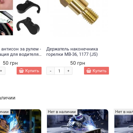
 антисон за рулем -
Держатель наконечника
ация для водителя
горелки MB-36, 1177 (JS)
piness Right Away
50 грн
50 грн
-
Купить
Купить
+
+
наличии
ичии
Нет в наличии
Нет в на