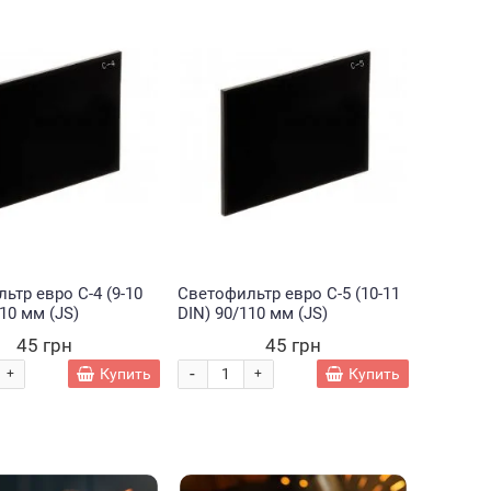
ревочный
Набор
Набор
ильный
двусторонних
двусторонних
rix Trux 2
скетч маркеров
скетч маркеров
 грн
420 грн
230 грн
 в
для рисования
для рисования
те
Touch 120 штук
Touch 48 шт (HA-
-
-
+
+
+
(HA-228)
222)
ведомить
Купить
Купить
ьтр евро С-4 (9-10
Светофильтр евро С-5 (10-11
110 мм (JS)
DIN) 90/110 мм (JS)
45 грн
45 грн
-
Купить
Купить
+
+