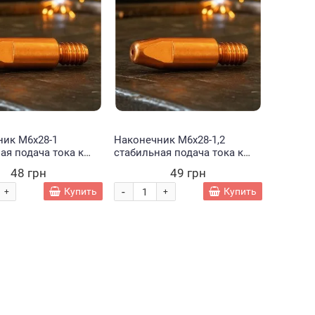
ник М6х28-1
Наконечник М6х28-1,2
ая подача тока к
стабильная подача тока к
ой проволоке
сварочной проволоке
48 грн
49 грн
м 1 мм.1124 (JS)
диаметром 1,2 мм.1127 (JS)
-
Купить
Купить
+
+