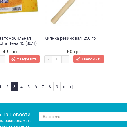
автомобильная
Киянка резиновая, 250 гр
xtra Пена 45 (30/1)
49 грн
50 грн
-
Уведомить
Уведомить
+
+
1
2
3
4
5
6
7
8
9
>
>|
 на новости
х, распродажах,
курсах, скидках.