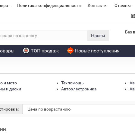
зврат
Политика конфиденциальности
Контакты
Отзывы
Без 
Найти
товары
ТОП продаж
Новые поступления
о и мото
Техпомощь
Ав
ы и диски
Автоэлектроника
Ав
ичии
Нет в наличии
Нет в на
тировка:
чии