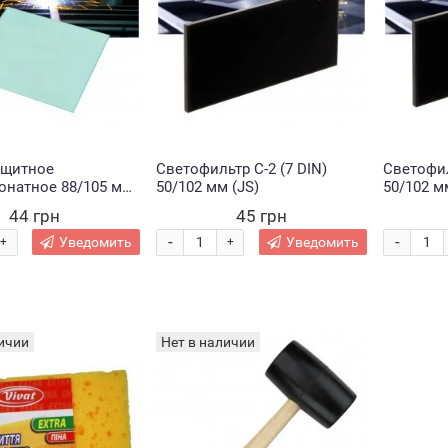
ащитное
Светофильтр С-2 (7 DIN)
Светофил
онатное 88/105 мм
50/102 мм (JS)
50/102 м
лое для Apache
44 грн
45 грн
аина (слюда)
-
-
Уведомить
Уведомить
+
+
ичии
Нет в наличии