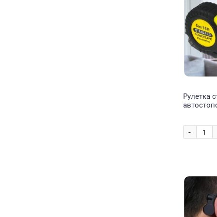
Рулетка с
автостоп
прорезин
м, 16 мм 
-