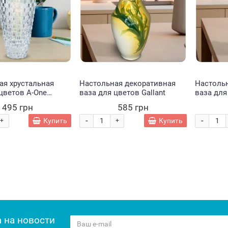
Купить
Купить
Купить
ая хрустальная
Настольная декоративная
Настоль
цветов A-One
ваза для цветов Gallant
ваза для
495 грн
585 грн
-
-
Купить
Купить
+
+
 на новости