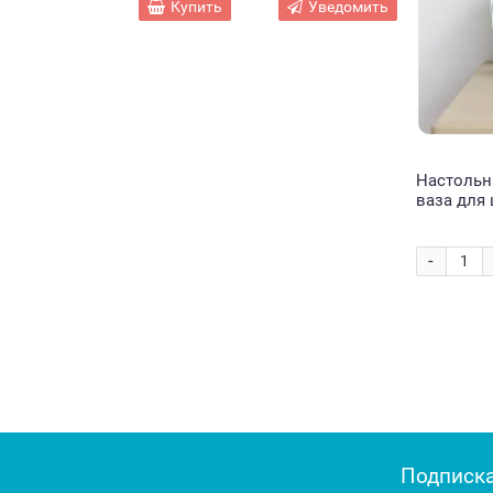
комплекте 210 см
машинкой BB885
Купить
Уведомить
SOFT LIGHT RING 8
(В)
цветов 33 см
Настольн
ваза для 
Crystal
-
Подписка