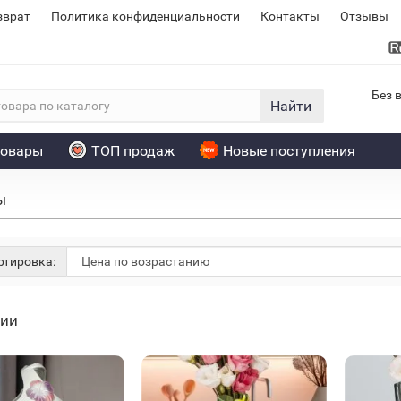
зврат
Политика конфиденциальности
Контакты
Отзывы
Без 
Найти
товары
ТОП продаж
Новые поступления
ы
тировка:
чии