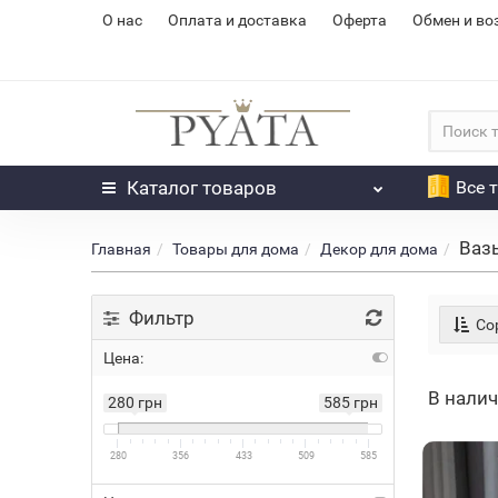
О нас
Оплата и доставка
Оферта
Обмен и во
Каталог
товаров
Все 
Ваз
Главная
Товары для дома
Декор для дома
Фильтр
Сор
Цена:
В нали
280 грн
585 грн
280
356
433
509
585