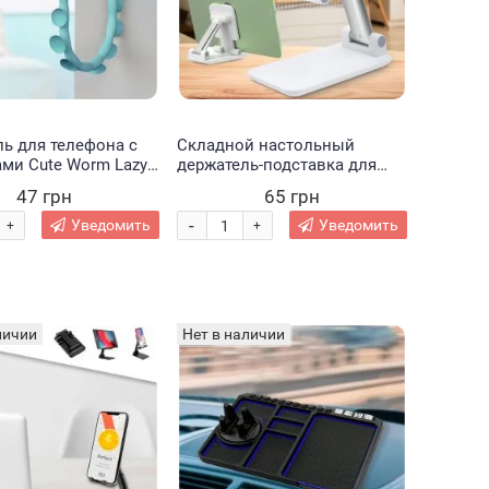
ь для телефона с
Складной настольный
ми Cute Worm Lazy
держатель-подставка для
татив для гаджетов,
телефона на стол Folding
47 грн
65 грн
211
Desktop Phone Stand Белый
(В)
-
Уведомить
Уведомить
+
+
личии
Нет в наличии