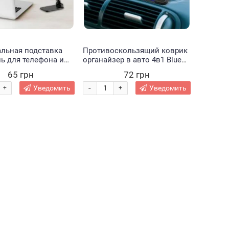
альная подставка
Противоскользящий коврик
ь для телефона и
органайзер в авто 4в1 Blue
 Folding desktop
Line (205)
65 грн
72 грн
phone stand Черный (509) (В)
-
Уведомить
Уведомить
+
+