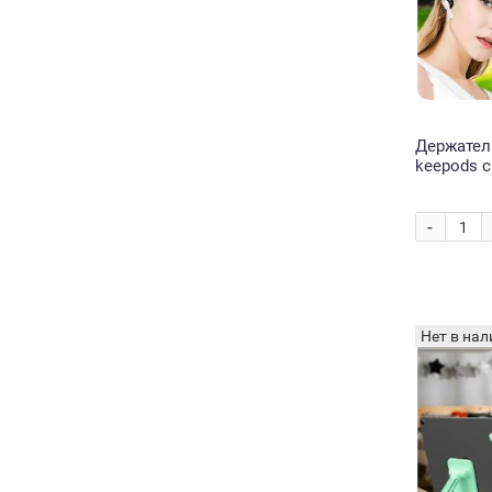
Держател
keepods с
падения 
-
Нет в нал