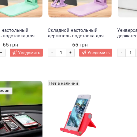
 настольный
Складной настольный
Универс
ь-подставка для
держатель-подставка для
держател
на стол Folding
телефона на стол Folding
планшета
65 грн
65 грн
hone Stand
Desktop Phone Stand
(В)
Розовый (В)
-
-
Уведомить
Уведомить
+
+
Нет в наличии
личии