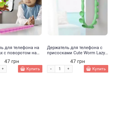
ь для телефона на
Держатель для телефона с
х с поворотом на
присосками Cute Worm Lazy
усов Cute Worm Lazy
Holder штатив для гаджетов,
47 грн
47 грн
Червь" Розовый
зеленый/211
-
Купить
Купить
+
+