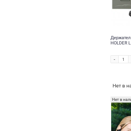
Держател
HOLDER L
-
Нет в 
Нет в нал