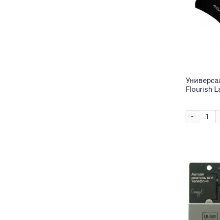
Универса
Flourish 
-