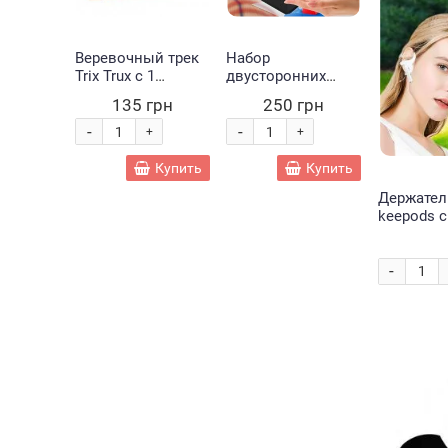
Веревочный трек
Набор
Набор
Trix Trux с 1
двусторонних
двусторо
машинкой и
скетч маркеров
скетч ма
135 грн
250 грн
420
трассой BB881 (В)
для рисования
для рисо
Touch 80 штук (HA-
Touch 120
-
-
-
+
+
228)
(HA-228)
Купить
Купить
Держател
keepods с
падения 
-