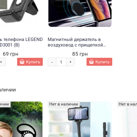
ь телефона LEGEND
Магнитный держатель в
D3001 (В)
воздуховод с прищепкой
для смартфона в машину
69 грн
85 грн
Floveme F3 Черный (4409)
-
Купить
Купить
+
+
наличии
ичии
Нет в наличии
Нет в на