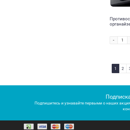
Противос
органайзе
Redline (2
-
1
2
Подписка
Подпишитесь и узнавайте первыми о наших акция
кон