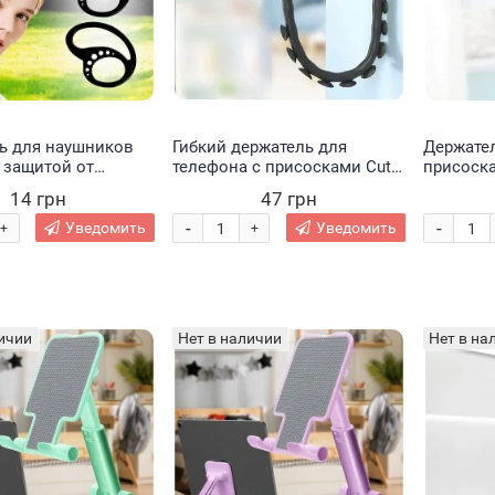
ь для наушников
Гибкий держатель для
Держател
 защитой от
телефона с присосками Cute
присоска
черный/1321/205
Worm Lazy Holder штатив для
Holder ш
14 грн
47 грн
гаджетов, черный (212)
голубой/
-
-
Уведомить
Уведомить
+
+
ичии
Нет в наличии
Нет в на