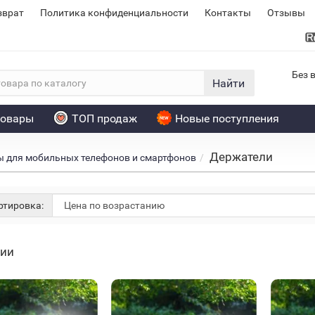
зврат
Политика конфиденциальности
Контакты
Отзывы
Без 
Найти
товары
ТОП продаж
Новые поступления
Держатели
ы для мобильных телефонов и смартфонов
тировка:
Нет в наличии
Хит
Нет в на
чии