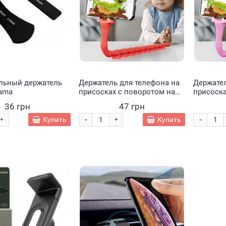
льный держатель
Держатель для телефона на
Держател
Lama
присосках с поворотом на
присоска
360 градусов Cute Worm Lazy
360 град
36 грн
47 грн
Holder "Червь" Красный
Holder "
-
-
Купить
Купить
+
+