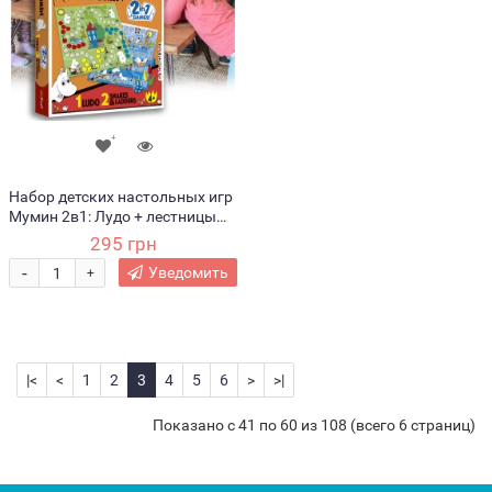
Набор детских настольных игр
Мумин 2в1: Лудо + лестницы
(02208), Trefl (SB)
295 грн
-
Уведомить
+
|<
<
1
2
3
4
5
6
>
>|
Показано с 41 по 60 из 108 (всего 6 страниц)