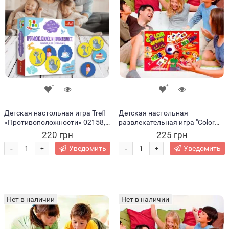
Детская настольная игра Trefl
Детская настольная
«Противоположности» 02158,
развлекательная игра "Color
серия АБВГДейка (SB)
Crazy Cups" укр (IGR24)
220 грн
225 грн
-
-
Уведомить
Уведомить
+
+
Нет в наличии
Нет в наличии