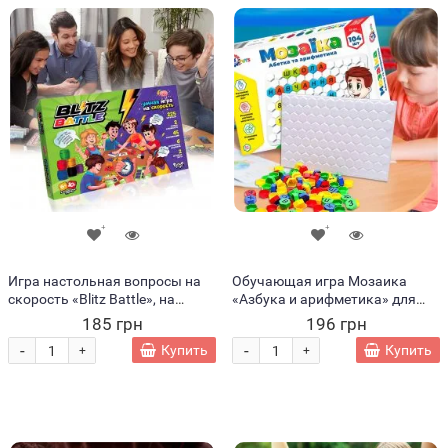
Игра настольная вопросы на
Обучающая игра Мозаика
скорость «Blitz Battle», на
«Азбука и арифметика» для
русском (IGR24)
развития речи и
185 грн
196 грн
математических навыков (KL)
-
-
Купить
Купить
+
+