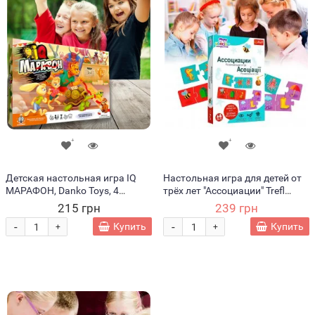
Детская настольная игра IQ
Настольная игра для детей от
МАРАФОН, Danko Toys, 4
трёх лет "Ассоциации" Trefl
варианта правил, украинский
02161 (SB)
215 грн
239 грн
язык (IGR24)
-
-
Купить
Купить
+
+