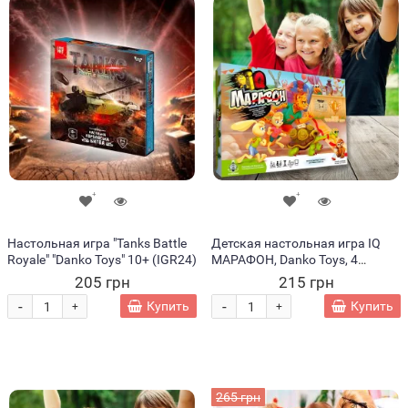
Настольная игра "Tanks Battle
Детская настольная игра IQ
Royale" "Danko Toys" 10+ (IGR24)
МАРАФОН, Danko Toys, 4
варианта правил, русский
205 грн
215 грн
язык (IGR24)
-
-
Купить
Купить
+
+
265 грн