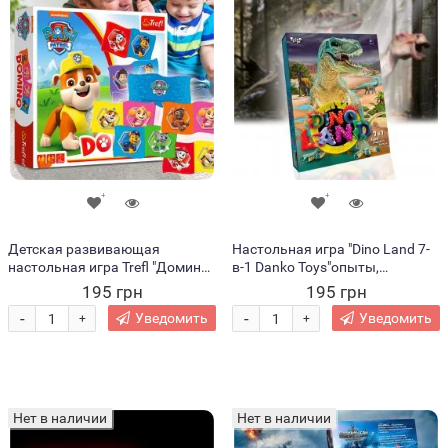
Детская развивающая
Настольная игра "Dino Land 7-
настольная игра Trefl "Домино:
в-1 Danko Toys"опыты,
Щенячий патруль" 28 блоков
исследования, творчество
195 грн
195 грн
(01895) (SB)
(IGR24)
-
-
Уведомить
Уведомить
+
+
Нет в наличии
Нет в наличии