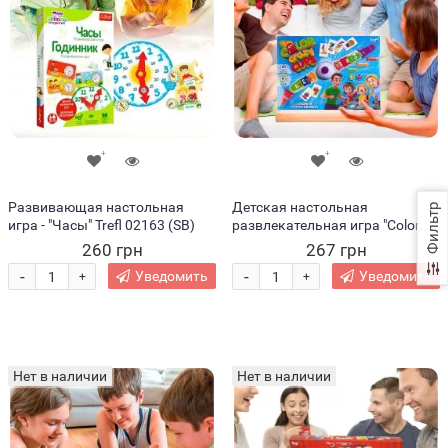
Развивающая настольная
Детская настольная
Фильтр
игра - "Часы" Trefl 02163 (SB)
развлекательная игра "Color
Crazy Cups" рус (IGR24)
260 грн
267 грн
-
-
Уведомить
Уведомить
+
+
Нет в наличии
Нет в наличии