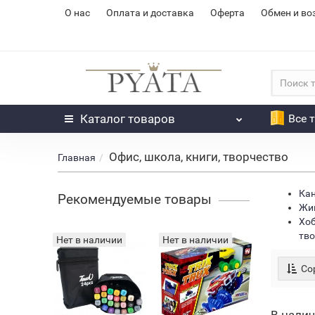
О нас
Оплата и доставка
Оферта
Обмен и во
Каталог
товаров
Все 
Офис, школа, книги, творчество
Главная
Ка
Рекомендуемые товары
Жив
Хоб
тво
Нет в наличии
Нет в наличии
Хит
Сор
Набор
двусторо
скетч ма
420
для рисо