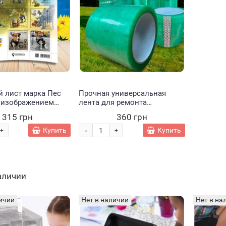
 лист марка Пес
Прочная универсальная
с изображением
лента для ремонта
апого помощника
тепличной пленки 1627 90
315 грн
360 грн
ких саперов, 8
мм * 120 м ( 54 мкм ) (JS)
-
Купить
Купить
+
+
наличии
ичии
Нет в наличии
Нет в на