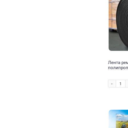
Лента ре
полипроп
галантере
50 м) Чер
-