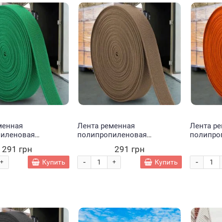
менная
Лента ременная
Лента р
иленовая
полипропиленовая
полипро
йная №70 (25 мм -
галантерейная №70 (25 мм -
галантер
291 грн
291 грн
еный (2021)
50 м) Коричневый (2021)
50 м) Ор
-
-
Купить
Купить
+
+