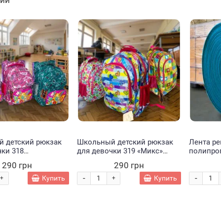
чии
 штук
освещения со
Touch 80 штук (HA-
Touch 48
-
-
-
+
+
+
штативом в
228)
222)
комплекте 210 см
Купить
Купить
Купить
SOFT LIGHT RING 8
цветов 33 см
 детский рюкзак
Школьный детский рюкзак
Лента р
чки 318
для девочки 319 «Микс»
полипро
ические фигуры»
(цвет не выбирается)
галантер
290 грн
290 грн
выбирается)
50 м) Гол
-
-
Купить
Купить
+
+