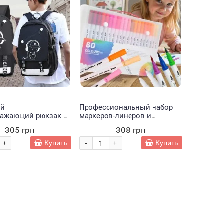
ой
Профессиональный набор
ражающий рюкзак с
маркеров-линеров и
ъемом Music
маркеров-кистей на водной
305 грн
308 грн
 в кепке"
основе, 80 шт. (626/VP-80-
C43)
-
Купить
Купить
+
+