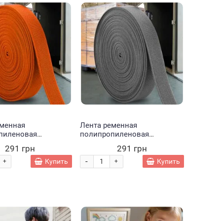
еменная
Лента ременная
пиленовая
полипропиленовая
ейная №70 (25 мм -
галантерейная №70 (25 мм -
291 грн
291 грн
анжевый (2021)
50 м) Серый (2021)
-
Купить
Купить
+
+