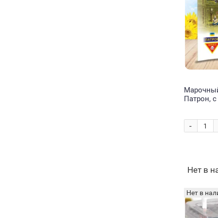
Марочный
Патрон, 
четырехл
черниговс
марок
-
Нет в 
Нет в нал