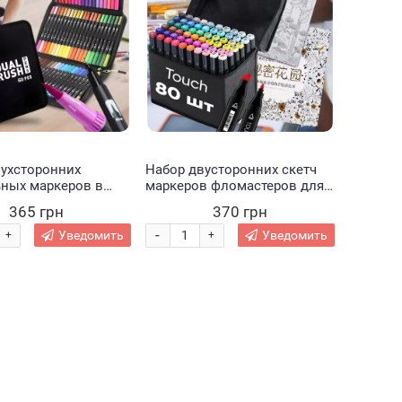
вухсторонних
Набор двусторонних скетч
ьных маркеров в
маркеров фломастеров для
я детского
рисования Touch 80 штук в
365 грн
370 грн
ва 60 шт
сумке-чехле + антистресс
альбом-раскраска 50 листов
-
Уведомить
Уведомить
+
+