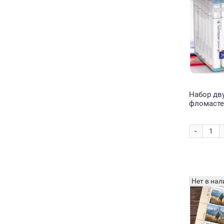
Набор дв
фломасте
маркеров
кейсе 36 
-
Нет в нал