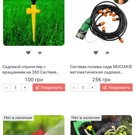
Садовый спринклер с
Система полива сада MUCIAKIE
вращением на 360 Система
автоматическая садовая
полива AND204/205
насадка для полива, 4/7 мм
100 грн
256 грн
(60)
-
-
Уведомить
Уведомить
+
+
Нет в наличии
Нет в наличии