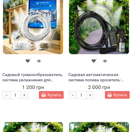
Садовый туманообразователь,
Садовая автоматическая
система увлажнения для
система полива ороситель-
беседок Garden Art F-7636 14 м
туманообразователь для сада
1 200 грн
2 000 грн
6м 1939 (JS)
-
-
Купить
Купить
+
+