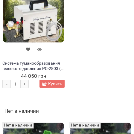
Система туманообразования
высокого давления PC-2803 (
расход воды 3 л/мин.
44 050 грн
макс.давление- 6 МПа ) 1843
-
Купить
+
(JS)
Нет в наличии
Нет в наличии
Нет в наличии