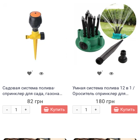
Садовая система полива-
Умная система полива 12 в 1 /
спринклер для сада, газона
Ороситель спринклер для
360 градусов 0-360 Degree
полива Multifunctional Sprinkler
82 грн
180 грн
nozzle (205)
360 degrees
-
-
Купить
Купить
+
+