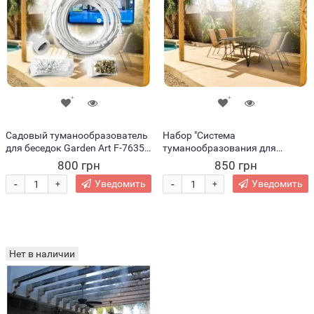
Садовый туманообразователь
Набор "Система
для беседок Garden Art F-7635
туманообразования для
9 м
теплиц и летних веранд" из
800 грн
850 грн
латуни 9 м
-
-
Уведомить
Уведомить
+
+
Нет в наличии