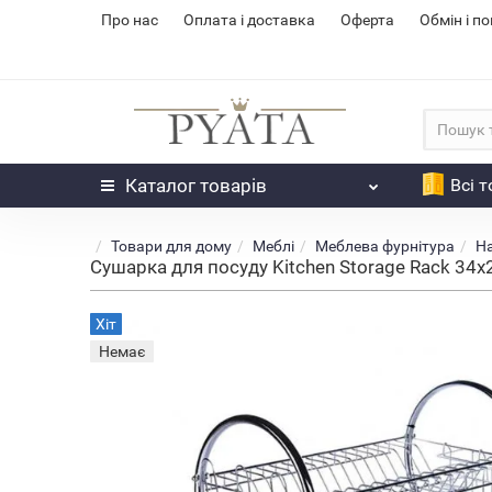
Про нас
Оплата і доставка
Оферта
Обмін і п
Каталог
товарів
Всі 
Товари для дому
Меблі
Меблева фурнітура
На
Сушарка для посуду Kitchen Storage Rack 34
Хіт
Немає