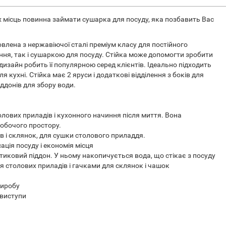
х місць повинна займати сушарка для посуду, яка позбавить Вас
овлена ​​з нержавіючої сталі преміум класу для постійного
ння, так і сушаркою для посуду. Стійка може допомогти зробити
изайн робить її популярною серед клієнтів. Ідеально підходить
кухні. Стійка має 2 яруси і додаткові відділення з боків для
ддонів для збору води.
лових приладів і кухонного начиння після миття. Вона
робочого простору.
ів і склянок, для сушки столового приладдя.
сація посуду і економія місця
иковий піддон. У ньому накопичується вода, що стікає з посуду
я столових приладів і гачками для склянок і чашок
виробу
 виступи