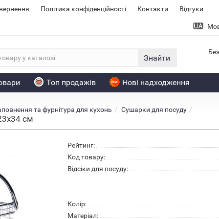
овернення
Політика конфіденційності
Контакти
Відгуки
Мо
Без
Знайти
товари
Топ продажів
Нові надходження
повнення та фурнітура для кухонь
Сушарки для посуду
х23х34 см
Рейтинг:
Код товару:
Відсіки для посуду:
Колiр:
Матеріал: