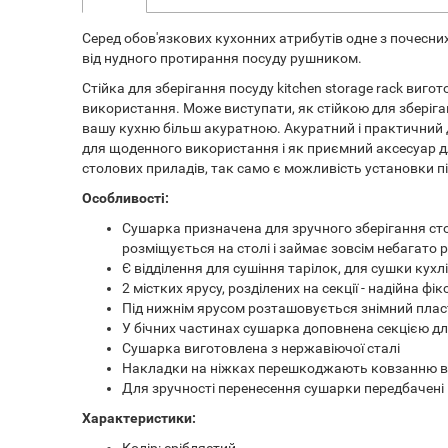
Серед обов'язкових кухонних атрибутів одне з почесни
від нудного протирання посуду рушником.
Стійка для зберігання посуду kitchen storage rack вигот
використання. Може виступати, як стійкою для зберіга
вашу кухню більш акуратною. Акуратний і практичний д
для щоденного використання і як приємний аксесуар для 
столових приладів, так само є можливість установки пі
Особливості:
Сушарка призначена для зручного зберігання сто
розміщується на столі і займає зовсім небагато 
Є відділення для сушіння тарілок, для сушки кухл
2 містких ярусу, розділених на секції - надійна фік
Під нижнім ярусом розташовується знімний пласт
У бічних частинах сушарка доповнена секцією дл
Сушарка виготовлена ​​з нержавіючої сталі
Накладки на ніжках перешкоджають ковзанню 
Для зручності перенесення сушарки передбачені
Характеристики:
Колір: сріблястий