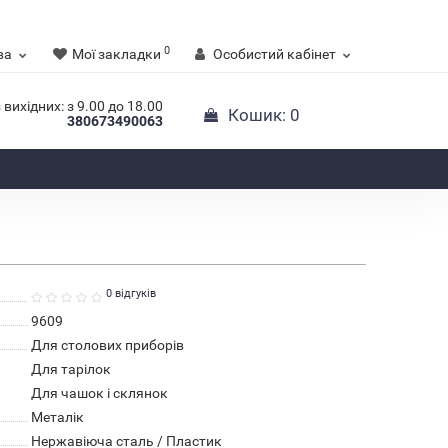
0
ва
Мої закладки
Особистий кабінет
 вихідних: з 9.00 до 18.00
Кошик
: 0
380673490063
0 відгуків
9609
Для столових приборів
Для тарілок
Для чашок і склянок
Металік
Нержавіюча сталь / Пластик