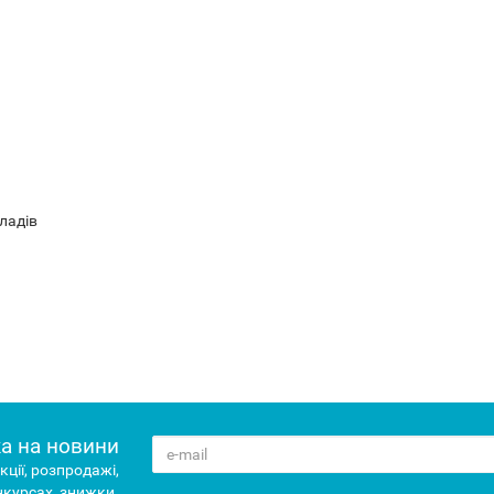
я
иладів
а на новини
кції, розпродажі,
нкурсах, знижки.