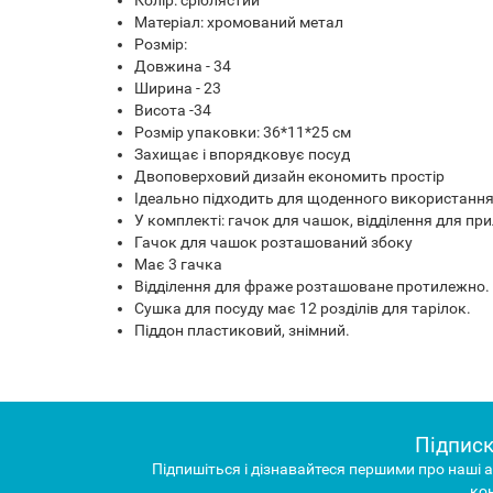
Матеріал: хромований метал
Розмір:
Довжина - 34
Ширина - 23
Висота -34
Розмір упаковки: 36*11*25 см
Захищає і впорядковує посуд
Двоповерховий дизайн економить простір
Ідеально підходить для щоденного використанн
У комплекті: гачок для чашок, відділення для пр
Гачок для чашок розташований збоку
Має 3 гачка
Відділення для фраже розташоване протилежно.
Сушка для посуду має 12 розділів для тарілок.
Піддон пластиковий, знімний.
Підписк
Підпишіться і дізнавайтеся першими про наші а
ко