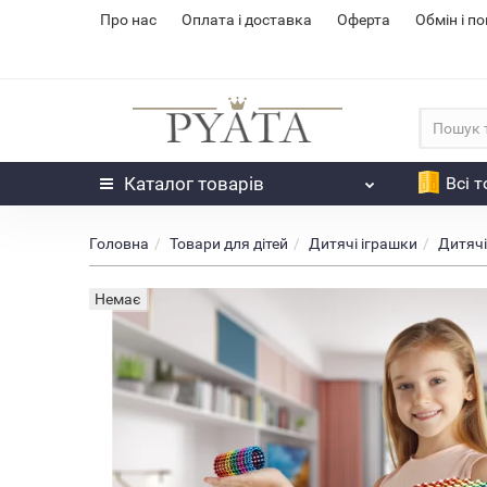
Про нас
Оплата і доставка
Оферта
Обмін і п
Каталог
товарів
Всі 
Головна
Товари для дітей
Дитячі іграшки
Дитячі
Немає