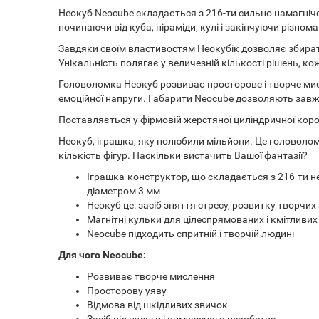
Неокуб Neocube складається з 216-ти сильно намагнічен
починаючи від куба, піраміди, кулі і закінчуючи різном
Завдяки своїм властивостям Неокубік дозволяє збирати р
Унікальність полягає у величезній кількості рішень, ко
Головоломка Неокуб розвиває просторове і творче мисл
емоційної напруги. Габарити Neocube дозволяють завж
Поставляється у фірмовій жерстяної циліндричної коро
Неокуб, іграшка, яку полюбили мільйони. Це головолом
кількість фігур. Наскільки вистачить Вашої фантазії?
Іграшка-конструктор, що складається з 216-ти не
діаметром 3 мм
Неокуб це: засіб зняття стресу, розвитку творчи
Магнітні кульки для цілеспрямованих і кмітливи
Neocube підходить спритній і творчій людині
Для чого Neocube:
Розвиває творче мислення
Просторову уяву
Відмова від шкідливих звичок
Засіб від нудьги і вимушеного неробства