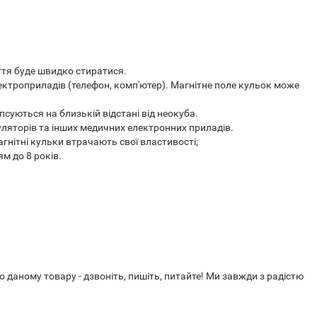
иття буде швидко стиратися.
лектроприладів (телефон, комп'ютер). Магнітне поле кульок може
ї псуються на близькій відстані від неокуба.
ляторів та інших медичних електронних приладів.
магнітні кульки втрачають свої властивості;
м до 8 років.
 даному товару - дзвоніть, пишіть, питайте! Ми завжди з радістю