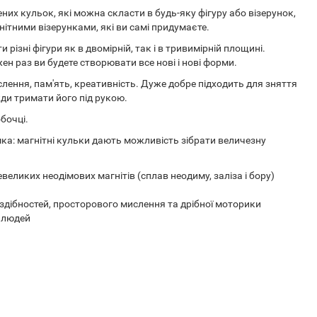
их кульок, які можна скласти в будь-яку фігуру або візерунок,
анітними візерунками, які ви самі придумаєте.
ізні фігури як в двомірній, так і в тривимірній площині.
жен раз ви будете створювати все нові і нові форми.
ення, пам'ять, креативність. Дуже добре підходить для зняття
ди тримати його під рукою.
бочці.
ка: магнітні кульки дають можливість зібрати величезну
великих неодімових магнітів (сплав неодиму, заліза і бору)
х здібностей, просторового мислення та дрібної моторики
х людей