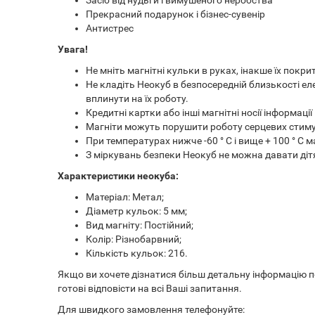
Прекрасний подарунок і бізнес-сувенір
Антистрес
Увага!
Не мніть магнітні кульки в руках, інакше їх покр
Не кладіть Неокуб в безпосередній близькості е
вплинути на їх роботу.
Кредитні картки або інші магнітні носії інформаці
Магніти можуть порушити роботу серцевих стиму
При температурах нижче -60 ° С і вище + 100 ° С 
З міркувань безпеки Неокуб не можна давати дітя
Характеристики неокуба:
Матеріал: Метал;
Діаметр кульок: 5 мм;
Вид магніту: Постійний;
Колір: Різнобарвний;
Кількість кульок: 216.
Якщо ви хочете дізнатися більш детальну інформацію по
готові відповісти на всі Ваші запитання.
Для швидкого замовлення телефонуйте: