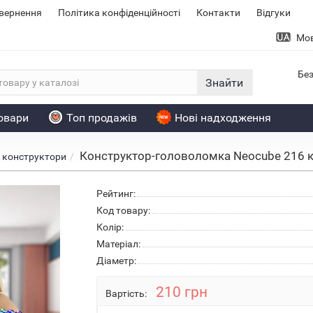
овернення
Політика конфіденційності
Контакти
Відгуки
Мо
Без
Знайти
товари
Топ продажів
Нові надходження
Конструктор-головоломка Neocube 216 к
 конструктори
Рейтинг:
Код товару:
Колiр:
Матеріал:
Діаметр:
210 грн
Вартість: