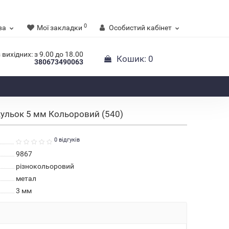
0
ва
Мої закладки
Особистий кабінет
 вихідних: з 9.00 до 18.00
Кошик
: 0
380673490063
ульок 5 мм Кольоровий (540)
0 відгуків
9867
різнокольоровий
метал
3 мм