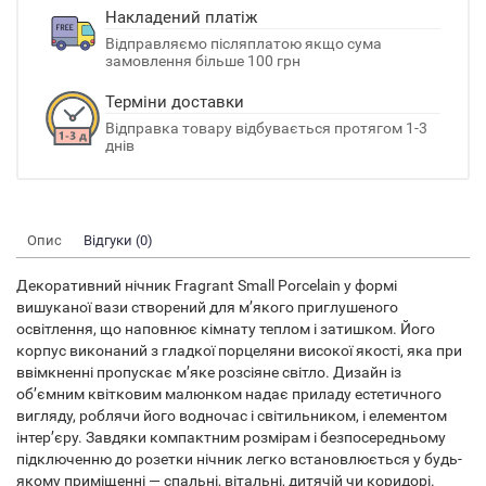
Накладений платіж
Відправляємо післяплатою якщо сума
замовлення більше 100 грн
Терміни доставки
Відправка товару відбувається протягом 1-3
днів
Опис
Відгуки (0)
Декоративний нічник Fragrant Small Porcelain у формі
вишуканої вази створений для м’якого приглушеного
освітлення, що наповнює кімнату теплом і затишком. Його
корпус виконаний з гладкої порцеляни високої якості, яка при
ввімкненні пропускає м’яке розсіяне світло. Дизайн із
об’ємним квітковим малюнком надає приладу естетичного
вигляду, роблячи його водночас і світильником, і елементом
інтер’єру. Завдяки компактним розмірам і безпосередньому
підключенню до розетки нічник легко встановлюється у будь-
якому приміщенні — спальні, вітальні, дитячій чи коридорі.