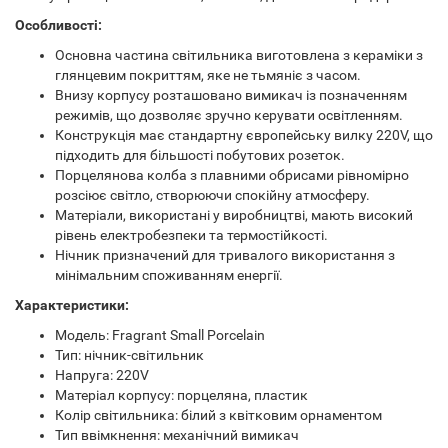
Особливості:
Основна частина світильника виготовлена з кераміки з
глянцевим покриттям, яке не тьмяніє з часом.
Внизу корпусу розташовано вимикач із позначенням
режимів, що дозволяє зручно керувати освітленням.
Конструкція має стандартну європейську вилку 220V, що
підходить для більшості побутових розеток.
Порцелянова колба з плавними обрисами рівномірно
розсіює світло, створюючи спокійну атмосферу.
Матеріали, використані у виробництві, мають високий
рівень електробезпеки та термостійкості.
Нічник призначений для тривалого використання з
мінімальним споживанням енергії.
Характеристики:
Модель: Fragrant Small Porcelain
Тип: нічник-світильник
Напруга: 220V
Матеріал корпусу: порцеляна, пластик
Колір світильника: білий з квітковим орнаментом
Тип ввімкнення: механічний вимикач