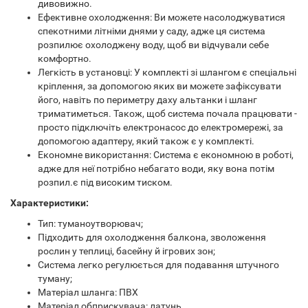
дивовижно.
Ефективне охолодження: Ви можете насолоджуватися
спекотними літніми днями у саду, адже ця система
розпилює охолоджену воду, щоб ви відчували себе
комфортно.
Легкість в установці: У комплекті зі шлангом є спеціальні
кріплення, за допомогою яких ви можете зафіксувати
його, навіть по периметру даху альтанки і шланг
триматиметься. Також, щоб система почала працювати -
просто підключіть електронасос до електромережі, за
допомогою адаптеру, який також є у комплекті.
Економне використання: Система є економною в роботі,
адже для неї потрібно небагато води, яку вона потім
розпил.є під високим тиском.
Характеристики:
Тип: туманоутворювач;
Підходить для охолодження балкона, зволоження
рослин у теплиці, басейну й ігрових зон;
Система легко регулюється для подавання штучного
туману;
Матеріал шланга: ПВХ
Матеріал обприскувача: латунь