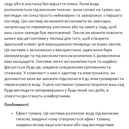
саду або в альтанці без відчуття спеки. Коли вода
розпилюється під високим тиском - вона схожа на туман, що
виглядає на сонці просто неймовірно та заворожує з першого
погляду. Цю систему ви можете встановити як завгодно,
наприклад по периметру альтанки або на землі у саду, щоб
ваш газон завжди був зволожений. Також ви можете повісити
шланг від цієї системи у теплиці для того, щоб створити
ідеальний клімат для вирощування печериць чи інших овочів.
Ця система є економною у використанні, адже вона бере
мінімум води та під високим тиском розпилює її, дозволяючи
вам заощадити. Система легко встановлюється та надійно
фіксується будь-де, завдяки спеціальним кріпленням та
стяжкам. У комплекті з нею є адаптер та електронасос, за
допомогою яких ви зможете підключити її до електромережі та
перекачувати воду. З цією системою туманоутворення ваш сад
буде виглядати неперевершено у будь-який час доби, а
спекотні дні стануть комфортними.
Особливості:
Ефект туману: Ця система розпилює воду під високим
тиском, завдяки чому створюється ефект туману,
завдяки якому ваші альтанки або сад виглядатиме