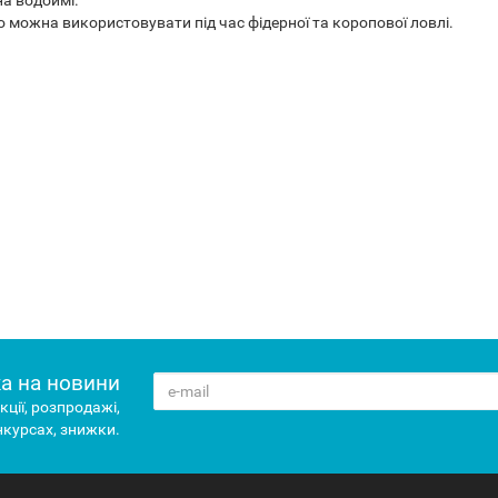
го можна використовувати під час фідерної та коропової ловлі.
а на новини
кції, розпродажі,
нкурсах, знижки.