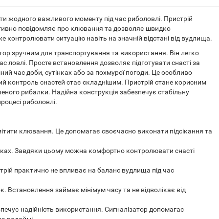
и жодного важливого моменту під час риболовлі. Пристрій
тивно повідомляє про клювання та дозволяє швидко
е контролювати ситуацію навіть на значній відстані від вудлища.
тор зручним для транспортування та використання. Він легко
ас ловлі. Просте встановлення дозволяє підготувати снасті за
мний час доби, сутінках або за похмурої погоди. Це особливо
ьний контроль снастей стає складнішим. Пристрій стане корисним
ченого рибалки. Надійна конструкція забезпечує стабільну
роцесі риболовлі.
мітити клювання. Це допомагає своєчасно виконати підсікання та
тінках. Завдяки цьому можна комфортно контролювати снасті
рій практично не впливає на баланс вудлища під час
. Встановлення займає мінімум часу та не відволікає від
зпечує надійність використання. Сигналізатор допомагає
на водоймі.