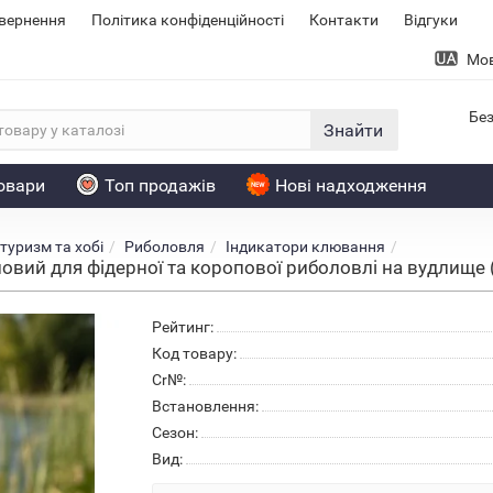
овернення
Політика конфіденційності
Контакти
Відгуки
Мо
Без
Знайти
товари
Топ продажів
Нові надходження
туризм та хобі
Риболовля
Індикатори клювання
овий для фідерної та коропової риболовлі на вудлище 
Рейтинг:
Код товару:
Cr№:
Встановлення:
Сезон:
Вид: