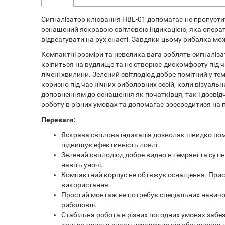
Сигналізатор клювання HBL-01 допомагає не пропустит
оснащений яскравою світловою індикацією, яка опера
відреагувати на рух снасті. Завдяки цьому рибалка мож
Компактні розміри та невелика вага роблять сигналіза
кріпиться на вудлище та не створює дискомфорту під ч
лічені хвилини. Зелений світлодіод добре помітний у те
корисно під час нічних риболовних сесій, коли візуал
доповненням до оснащення як початківця, так і досвід
роботу в різних умовах та допомагає зосередитися на п
Переваги:
Яскрава світлова індикація дозволяє швидко по
підвищує ефективність ловлі.
Зелений світлодіод добре видно в темряві та су
навіть уночі.
Компактний корпус не обтяжує оснащення. Прист
використання.
Простий монтаж не потребує спеціальних навичок
риболовлі.
Стабільна робота в різних погодних умовах забе
контролювати снасті незалежно від обстановки 