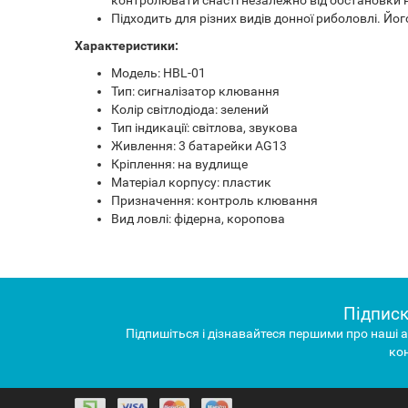
Підходить для різних видів донної риболовлі. Йо
Характеристики:
Модель: HBL-01
Тип: сигналізатор клювання
Колір світлодіода: зелений
Тип індикації: світлова, звукова
Живлення: 3 батарейки AG13
Кріплення: на вудлище
Матеріал корпусу: пластик
Призначення: контроль клювання
Вид ловлі: фідерна, коропова
Підписк
Підпишіться і дізнавайтеся першими про наші а
ко