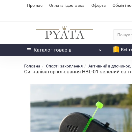
Про нас
Оплата і доставка
Оферта
Обмін і п
Каталог
товарів
Всі 
Головна
Спорт і захоплення
Активний відпочинок, 
Сигналізатор клювання HBL-01 зелений світл