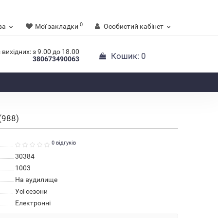
0
ва
Мої закладки
Особистий кабінет
 вихідних: з 9.00 до 18.00
Кошик
: 0
380673490063
(988)
0 відгуків
30384
1003
На вудилище
Усі сезони
Електронні