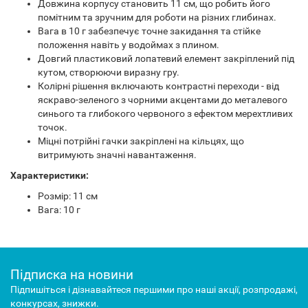
Довжина корпусу становить 11 см, що робить його
помітним та зручним для роботи на різних глибинах.
Вага в 10 г забезпечує точне закидання та стійке
положення навіть у водоймах з плином.
Довгий пластиковий лопатевий елемент закріплений під
кутом, створюючи виразну гру.
Колірні рішення включають контрастні переходи - від
яскраво-зеленого з чорними акцентами до металевого
синього та глибокого червоного з ефектом мерехтливих
точок.
Міцні потрійні гачки закріплені на кільцях, що
витримують значні навантаження.
Характеристики:
Розмір: 11 см
Вага: 10 г
Підписка на новини
Підпишіться і дізнавайтеся першими про наші акції, розпродажі,
конкурсах, знижки.