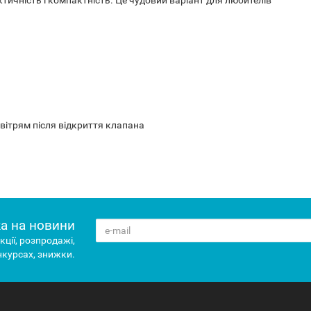
ітрям після відкриття клапана
а на новини
кції, розпродажі,
нкурсах, знижки.