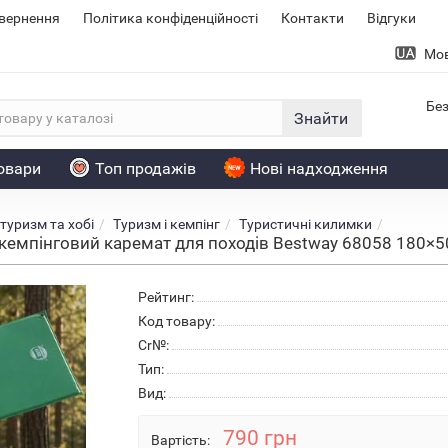
овернення
Політика конфіденційності
Контакти
Відгуки
Мо
Без
Знайти
товари
Топ продажів
Нові надходження
туризм та хобі
Туризм і кемпінг
Туристичні килимки
емпінговий каремат для походів Bestway 68058 180×50
Рейтинг:
Код товару:
Cr№:
Тип:
Вид:
790 грн
Вартість: