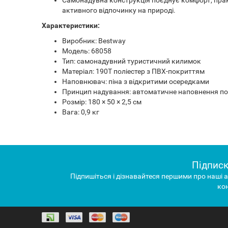
активного відпочинку на природі.
Характеристики:
Виробник: Bestway
Модель: 68058
Тип: самонадувний туристичний килимок
Матеріал: 190T поліестер з ПВХ-покриттям
Наповнювач: піна з відкритими осередками
Принцип надування: автоматичне наповнення пов
Розмір: 180 × 50 × 2,5 см
Вага: 0,9 кг
Підписк
Підпишіться і дізнавайтеся першими про наші а
ко