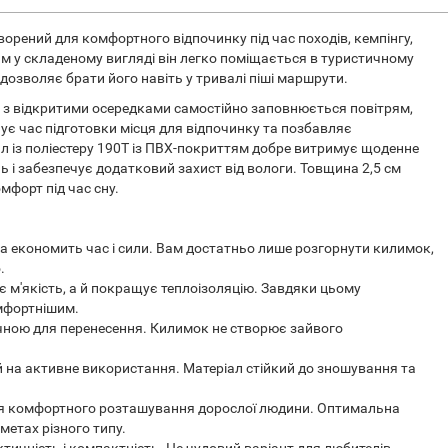
рений для комфортного відпочинку під час походів, кемпінгу,
 у складеному вигляді він легко поміщається в туристичному
дозволяє брати його навіть у тривалі піші маршрути.
и з відкритими осередками самостійно заповнюється повітрям,
ує час підготовки місця для відпочинку та позбавляє
ал із поліестеру 190T із ПВХ-покриттям добре витримує щоденне
ь і забезпечує додатковий захист від вологи. Товщина 2,5 см
мфорт під час сну.
а економить час і сили. Вам достатньо лише розгорнути килимок,
.
є м'якість, а й покращує теплоізоляцію. Завдяки цьому
омфортнішим.
учною для перенесення. Килимок не створює зайвого
 на активне використання. Матеріал стійкий до зношування та
для комфортного розташування дорослої людини. Оптимальна
етах різного типу.
ичність і компактність. Це чудовий варіант для любителів