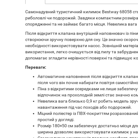
Самонадувний туристичний килимок Bestway 68058 ство
риболовлі чи подорожей. Завдяки компактним розмірам
спорядженні та не займає багато місця. Невелика вага 
Після відкриття клапана внутрішній наповнювач із пін
створюючи зручну поверхню для сну. Це значно скороч
необхідності використовувати насос. Зовнішній матері
використання, легко очищується від пилу та забруднен
допомагає згладити нерівності поверхні та підвищує ко
Переваги:
Автоматичне наповнення після відкриття клапан
після чого він почне набирати повітря самостійно
Піна з відкритими осередками не лише забезпечу
відпочинок на прохолодній землі стає значно к
Невелика вага близько 0,9 кг робить модель зр
навантаження під час походів або подорожей.
Міцний поліестер із ПВХ-покриттям розрахований
простий у догляді.
Розмір 180×50 см забезпечує достатньо місця 
ширина дозволяє використовувати килимок у нам
Самонадувна конструкція поєднує комфорт, практ