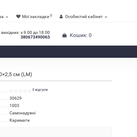
0
ва
Мої закладки
Особистий кабінет
 вихідних: з 9.00 до 18.00
Кошик
: 0
380673490063
×2,5 см (LM)
0 відгуків
30629
1003
Самонадувні
Каримати