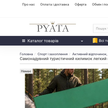
Про нас
Оплата і доставка
Оферта
Обмін і п
Каталог
товарів
Всі 
Головна
Спорт і захоплення
Активний відпочинок, 
Самонадувний туристичний килимок легкий к
Немає