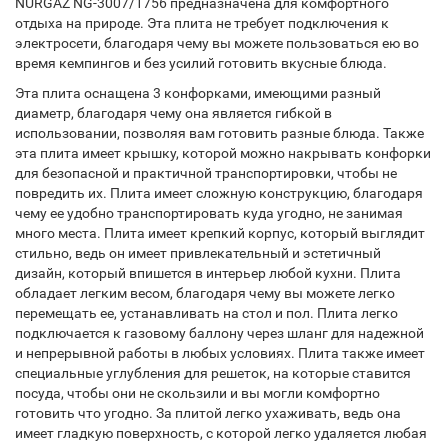
NURGAZ NG-3007/1756 предназначена для комфортного
отдыха на природе. Эта плита не требует подключения к
электросети, благодаря чему вы можете пользоваться ею во
время кемпингов и без усилий готовить вкусные блюда.
Эта плита оснащена 3 конфорками, имеющими разный
диаметр, благодаря чему она является гибкой в ​​
использовании, позволяя вам готовить разные блюда. Также
эта плита имеет крышку, которой можно накрывать конфорки
для безопасной и практичной транспортировки, чтобы не
повредить их. Плита имеет сложную конструкцию, благодаря
чему ее удобно транспортировать куда угодно, не занимая
много места. Плита имеет крепкий корпус, который выглядит
стильно, ведь он имеет привлекательный и эстетичный
дизайн, который впишется в интерьер любой кухни. Плита
обладает легким весом, благодаря чему вы можете легко
перемещать ее, устанавливать на стол и пол. Плита легко
подключается к газовому баллону через шланг для надежной
и непрерывной работы в любых условиях. Плита также имеет
специальные углубления для решеток, на которые ставится
посуда, чтобы они не скользили и вы могли комфортно
готовить что угодно. За плитой легко ухаживать, ведь она
имеет гладкую поверхность, с которой легко удаляется любая