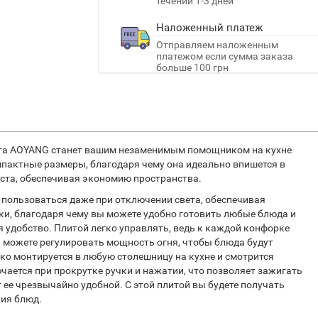
течении 1-3 дней
Наложенный платеж
Отправляем наложенным
платежом если сумма заказа
больше 100 грн
та AOYANG станет вашим незаменимым помощником на кухне
мпактные размеры, благодаря чему она идеально впишется в
ста, обеспечивая экономию пространства.
о пользоваться даже при отключении света, обеспечивая
ки, благодаря чему вы можете удобно готовить любые блюда и
я удобство. Плитой легко управлять, ведь к каждой конфорке
 можете регулировать мощность огня, чтобы блюда будут
гко монтируется в любую столешницу на кухне и смотрится
ючается при прокрутке ручки и нажатии, что позволяет зажигать
т ее чрезвычайно удобной. С этой плитой вы будете получать
ния блюд.